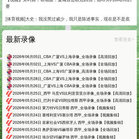
赛
[体育视频]大史：我没黑过威少，我只是陈述事实，现在是不是底
最新录像
查看更多
>
2026年06月05日_CBA 广厦VS上海录像_全场录像【高清回放】
2026年06月02日_上海VS广厦 CBA录像_全场录像【全场回放】
2026年05月31日_CBA 上海VS广厦录像_高清录像【全场回放】
2026年05月28日_CBA 广厦VS上海录像_全场录像【全场回放】
2026年05月26日_广厦VS上海 CBA录像_全场录像【全场回放】
2026年05月25日_西甲 马竞VS比利亚雷亚尔录像_全场录像【高清回放】
2026年05月24日_巴列卡诺VS阿拉维斯 西甲录像_全场录像【高清回放】
2026年05月24日 莱万特VS贝蒂斯 西甲_全场录像【视频集锦】
2026年05月24日 塞维利亚VS塞尔塔 西甲_全场录像【视频集锦】
2026年05月24日 皇家社会VS西班牙人 西甲_全场录像【视频集锦】
2026年05月24日 奥萨苏纳VS赫塔菲 西甲_全场录像【全场回放】
2026年05月24日 埃尔切VS赫罗纳 西甲_全场录像【视频集锦】