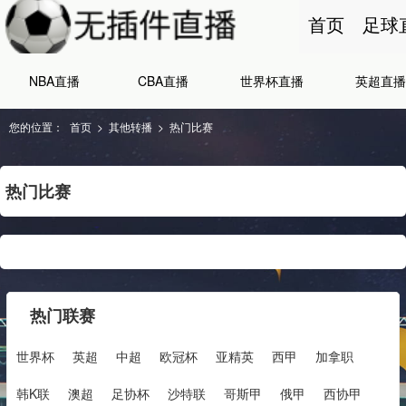
首页
足球
NBA直播
CBA直播
世界杯直播
英超直播
您的位置：
首页
>
其他转播
>
热门比赛
热门比赛
热门联赛
世界杯
英超
中超
欧冠杯
亚精英
西甲
加拿职
韩K联
澳超
足协杯
沙特联
哥斯甲
俄甲
西协甲