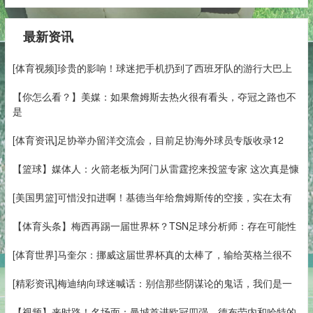
最新资讯
[体育视频]珍贵的影响！球迷把手机扔到了西班牙队的游行大巴上
【你怎么看？】美媒：如果詹姆斯去热火很有看头，夺冠之路也不
是
[体育资讯]足协举办留洋交流会，目前足协海外球员专版收录12
【篮球】媒体人：火箭老板为阿门从雷霆挖来投篮专家 这次真是慷
[美国男篮]可惜没扣进啊！基德当年给詹姆斯传的空接，实在太有
【体育头条】梅西再踢一届世界杯？TSN足球分析师：存在可能性
[体育世界]马奎尔：挪威这届世界杯真的太棒了，输给英格兰很不
[精彩资讯]梅迪纳向球迷喊话：别信那些阴谋论的鬼话，我们是一
【视频】来时路！名场面：曼城首进欧冠四强，德布劳内和哈特的