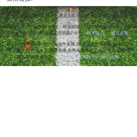
弃了传统的插件安装模式,用户只需点击即可观看,有效避免了安全隐患和
联系电话：176-0838-5752
联系邮箱：FUfcPGC@qq.com
联
系地址：西藏自治区凤凰县文明路716号
联系我们
留言反馈
Copyright © 2016-2025 无插件直播,高清NBA,足球赛事,极速无插
件,观看平台,在线体育,高清直播,免费高清赛事,低延迟直播,篮球视
频 版权所有 备案号:
川ICP备2020036383号
网站地图