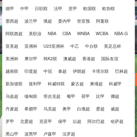
德甲
中甲
日职联
法甲
意甲
欧国联
欧协联
墨西超
波兰甲
俄超
委内甲
世亚预
阿曼联
阿联酋超
美职业
NBA
CBA
WNBA
WCBA
NBA-G
亚美超
亚洲杯
U23亚洲杯
中乙
中台联
英足总杯
美洲杯
摩尔甲
韩K2联
澳威超
香港超
国际友谊
越南联
印度超
中冠
泰超
伊朗超
卡塔尔联
巴林超
新加坡联
玻利甲
科威特联
蒙古超
柬埔超
科威甲
乌兹超
缅甸联
塔吉克超
葡甲
荷甲
比甲
挪超
丹麦超
希腊甲
乌克超
奥甲
白俄超
爱超
威超
罗甲
北爱超
克亚甲
保甲
以超
阿尔巴超
哈萨超
黑山甲
波黑甲
卢森甲
法罗超