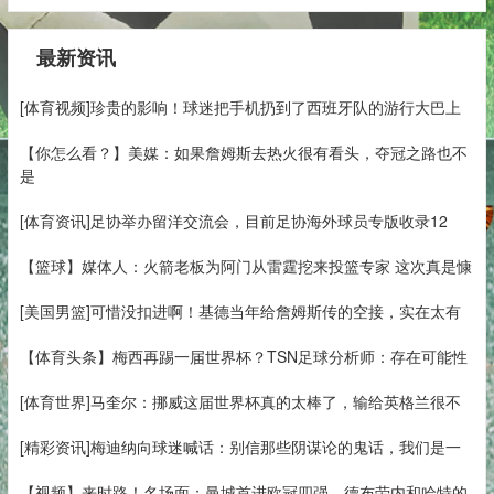
最新资讯
[体育视频]珍贵的影响！球迷把手机扔到了西班牙队的游行大巴上
【你怎么看？】美媒：如果詹姆斯去热火很有看头，夺冠之路也不
是
[体育资讯]足协举办留洋交流会，目前足协海外球员专版收录12
【篮球】媒体人：火箭老板为阿门从雷霆挖来投篮专家 这次真是慷
[美国男篮]可惜没扣进啊！基德当年给詹姆斯传的空接，实在太有
【体育头条】梅西再踢一届世界杯？TSN足球分析师：存在可能性
[体育世界]马奎尔：挪威这届世界杯真的太棒了，输给英格兰很不
[精彩资讯]梅迪纳向球迷喊话：别信那些阴谋论的鬼话，我们是一
【视频】来时路！名场面：曼城首进欧冠四强，德布劳内和哈特的