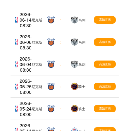
2026-
06-14
NBA
尼克斯
:
马刺
高清直播
08:30
2026-
06-06
NBA
尼克斯
:
马刺
高清直播
08:30
2026-
06-04
NBA
尼克斯
:
马刺
高清直播
08:30
2026-
05-26
NBA
尼克斯
:
骑士
高清直播
08:00
2026-
05-24
NBA
尼克斯
:
骑士
高清直播
08:00
2026-
05-11
NBA
尼克斯
:
76人
高清直播