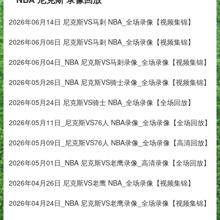
2026年06月14日 尼克斯VS马刺 NBA_全场录像【视频集锦】
2026年06月06日 尼克斯VS马刺 NBA_全场录像【视频集锦】
2026年06月04日_NBA 尼克斯VS马刺录像_全场录像【视频集锦】
2026年05月26日_NBA 尼克斯VS骑士录像_全场录像【视频集锦】
2026年05月24日 尼克斯VS骑士 NBA_全场录像【全场回放】
2026年05月11日_尼克斯VS76人 NBA录像_全场录像【全场回放】
2026年05月09日_尼克斯VS76人 NBA录像_全场录像【高清回放】
2026年05月01日_NBA 尼克斯VS老鹰录像_高清录像【全场回放】
2026年04月26日 尼克斯VS老鹰 NBA_全场录像【视频集锦】
2026年04月24日_NBA 尼克斯VS老鹰录像_全场录像【视频集锦】