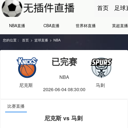
首页
足球
NBA直播
CBA直播
世界杯直播
英超直播
您的位置：
首页
>
篮球直播
>
NBA
已完赛
NBA
尼克斯
马刺
2026-06-04 08:30:00
比赛直播
尼克斯 vs 马刺