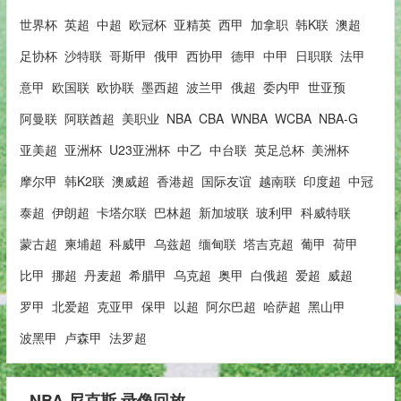
世界杯
英超
中超
欧冠杯
亚精英
西甲
加拿职
韩K联
澳超
足协杯
沙特联
哥斯甲
俄甲
西协甲
德甲
中甲
日职联
法甲
意甲
欧国联
欧协联
墨西超
波兰甲
俄超
委内甲
世亚预
阿曼联
阿联酋超
美职业
NBA
CBA
WNBA
WCBA
NBA-G
亚美超
亚洲杯
U23亚洲杯
中乙
中台联
英足总杯
美洲杯
摩尔甲
韩K2联
澳威超
香港超
国际友谊
越南联
印度超
中冠
泰超
伊朗超
卡塔尔联
巴林超
新加坡联
玻利甲
科威特联
蒙古超
柬埔超
科威甲
乌兹超
缅甸联
塔吉克超
葡甲
荷甲
比甲
挪超
丹麦超
希腊甲
乌克超
奥甲
白俄超
爱超
威超
罗甲
北爱超
克亚甲
保甲
以超
阿尔巴超
哈萨超
黑山甲
波黑甲
卢森甲
法罗超
NBA 尼克斯 录像回放