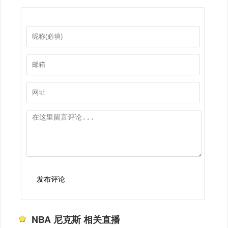
发布评论
NBA 尼克斯 相关直播