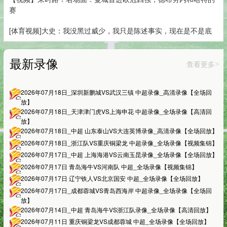
赛
[体育视频]大史：我没黑过威少，我只是陈述事实，现在是不是底
最新录像
查看更多
>
2026年07月18日_深圳新鹏城VS武汉三镇 中超录像_高清录像【全场回
放】
2026年07月18日_天津津门虎VS上海申花 中超录像_全场录像【高清回
放】
2026年07月18日_中超 山东泰山VS大连英博录像_高清录像【全场回放】
2026年07月18日_浙江队VS重庆铜梁龙 中超录像_全场录像【视频集锦】
2026年07月17日_中超 上海海港VS云南玉昆录像_全场录像【全场回放】
2026年07月17日 青岛海牛VS河南队 中超_全场录像【视频集锦】
2026年07月17日 辽宁铁人VS北京国安 中超_全场录像【全场回放】
2026年07月17日_成都蓉城VS青岛西海岸 中超录像_全场录像【全场回
放】
2026年07月14日_中超 青岛海牛VS浙江队录像_全场录像【高清回放】
2026年07月11日 重庆铜梁龙VS成都蓉城 中超_全场录像【全场回放】