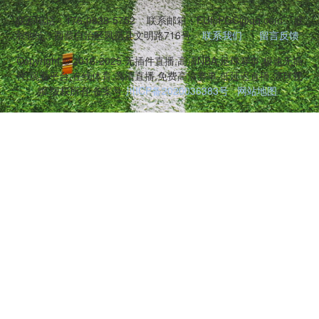
联系电话：176-0838-5752
联系邮箱：FUfcPGC@qq.com
联
系地址：西藏自治区凤凰县文明路716号
联系我们
留言反馈
Copyright © 2016-2025 无插件直播,高清NBA,足球赛事,极速无插
件,观看平台,在线体育,高清直播,免费高清赛事,低延迟直播,篮球视
频 版权所有 备案号:
川ICP备2020036383号
网站地图