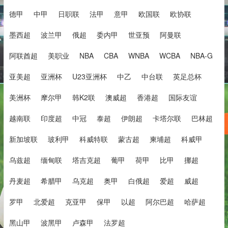
德甲
中甲
日职联
法甲
意甲
欧国联
欧协联
墨西超
波兰甲
俄超
委内甲
世亚预
阿曼联
阿联酋超
美职业
NBA
CBA
WNBA
WCBA
NBA-G
亚美超
亚洲杯
U23亚洲杯
中乙
中台联
英足总杯
美洲杯
摩尔甲
韩K2联
澳威超
香港超
国际友谊
越南联
印度超
中冠
泰超
伊朗超
卡塔尔联
巴林超
新加坡联
玻利甲
科威特联
蒙古超
柬埔超
科威甲
乌兹超
缅甸联
塔吉克超
葡甲
荷甲
比甲
挪超
丹麦超
希腊甲
乌克超
奥甲
白俄超
爱超
威超
罗甲
北爱超
克亚甲
保甲
以超
阿尔巴超
哈萨超
黑山甲
波黑甲
卢森甲
法罗超