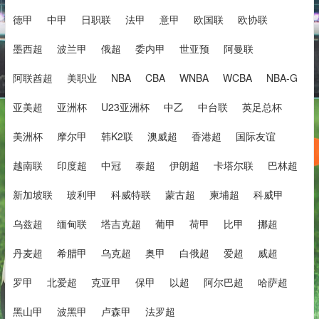
德甲
中甲
日职联
法甲
意甲
欧国联
欧协联
墨西超
波兰甲
俄超
委内甲
世亚预
阿曼联
阿联酋超
美职业
NBA
CBA
WNBA
WCBA
NBA-G
亚美超
亚洲杯
U23亚洲杯
中乙
中台联
英足总杯
美洲杯
摩尔甲
韩K2联
澳威超
香港超
国际友谊
越南联
印度超
中冠
泰超
伊朗超
卡塔尔联
巴林超
新加坡联
玻利甲
科威特联
蒙古超
柬埔超
科威甲
乌兹超
缅甸联
塔吉克超
葡甲
荷甲
比甲
挪超
丹麦超
希腊甲
乌克超
奥甲
白俄超
爱超
威超
罗甲
北爱超
克亚甲
保甲
以超
阿尔巴超
哈萨超
黑山甲
波黑甲
卢森甲
法罗超