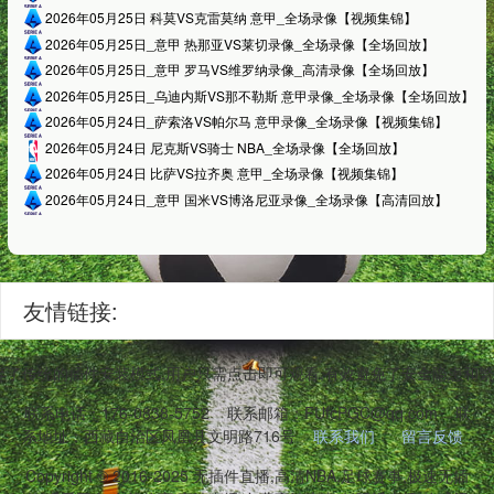
2026年05月25日 科莫VS克雷莫纳 意甲_全场录像【视频集锦】
2026年05月25日_意甲 热那亚VS莱切录像_全场录像【全场回放】
2026年05月25日_意甲 罗马VS维罗纳录像_高清录像【全场回放】
2026年05月25日_乌迪内斯VS那不勒斯 意甲录像_全场录像【全场回放】
2026年05月24日_萨索洛VS帕尔马 意甲录像_全场录像【视频集锦】
2026年05月24日 尼克斯VS骑士 NBA_全场录像【全场回放】
2026年05月24日 比萨VS拉齐奥 意甲_全场录像【视频集锦】
2026年05月24日_意甲 国米VS博洛尼亚录像_全场录像【高清回放】
友情链接:
弃了传统的插件安装模式,用户只需点击即可观看,有效避免了安全隐患和
联系电话：176-0838-5752
联系邮箱：FUfcPGC@qq.com
联
系地址：西藏自治区凤凰县文明路716号
联系我们
留言反馈
Copyright © 2016-2025 无插件直播,高清NBA,足球赛事,极速无插