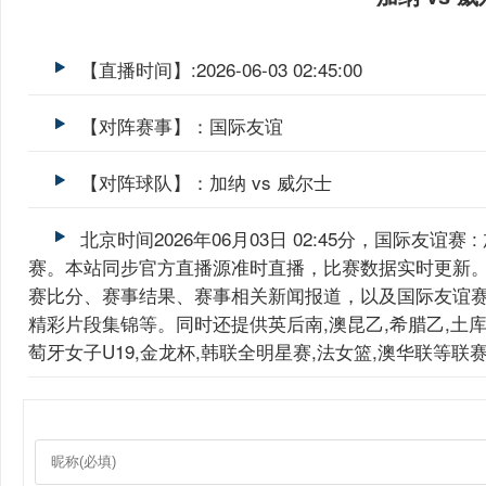
【直播时间】:2026-06-03 02:45:00
【对阵赛事】：国际友谊
【对阵球队】：加纳 vs 威尔士
北京时间2026年06月03日 02:45分，国际友谊
赛。本站同步官方直播源准时直播，比赛数据实时更新
赛比分、赛事结果、赛事相关新闻报道，以及国际友谊
精彩片段集锦等。同时还提供英后南,澳昆乙,希腊乙,土库曼
萄牙女子U19,金龙杯,韩联全明星赛,法女篮,澳华联等联