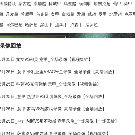
科威特联
蒙古超
柬埔超
科威甲
乌兹超
缅甸联
塔吉克超
葡甲
荷甲
超
丹麦超
希腊甲
乌克超
奥甲
白俄超
爱超
威超
罗甲
北爱超
克亚
超
阿尔巴超
哈萨超
黑山甲
波黑甲
卢森甲
法罗超
 录像回放
05月25日 尤文VS都灵 意甲_全场录像【视频集锦】
年05月25日_意甲 卡利亚里VSAC米兰录像_全场录像【高清回放】
年05月25日 科莫VS克雷莫纳 意甲_全场录像【视频集锦】
年05月25日_意甲 热那亚VS莱切录像_全场录像【全场回放】
年05月25日_意甲 罗马VS维罗纳录像_高清录像【全场回放】
年05月25日_乌迪内斯VS那不勒斯 意甲录像_全场录像【全场回放】
年05月24日_萨索洛VS帕尔马 意甲录像_全场录像【视频集锦】