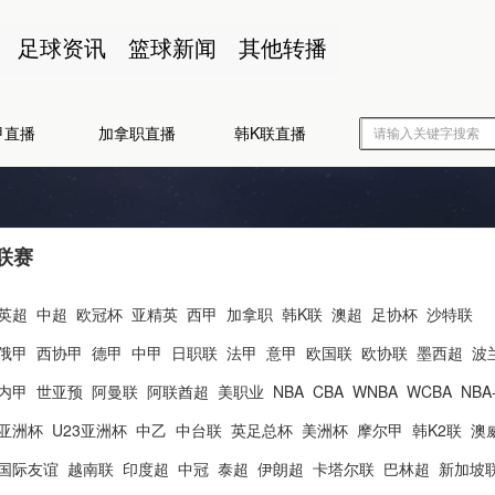
足球资讯
篮球新闻
其他转播
甲直播
加拿职直播
韩K联直播
联赛
英超
中超
欧冠杯
亚精英
西甲
加拿职
韩K联
澳超
足协杯
沙特联
俄甲
西协甲
德甲
中甲
日职联
法甲
意甲
欧国联
欧协联
墨西超
波
内甲
世亚预
阿曼联
阿联酋超
美职业
NBA
CBA
WNBA
WCBA
NBA
亚洲杯
U23亚洲杯
中乙
中台联
英足总杯
美洲杯
摩尔甲
韩K2联
澳
国际友谊
越南联
印度超
中冠
泰超
伊朗超
卡塔尔联
巴林超
新加坡