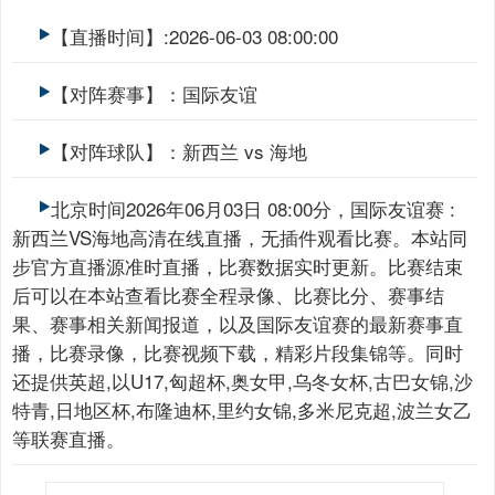
【直播时间】:2026-06-03 08:00:00
【对阵赛事】：国际友谊
【对阵球队】：新西兰 vs 海地
北京时间2026年06月03日 08:00分，国际友谊赛 :
新西兰VS海地高清在线直播，无插件观看比赛。本站同
步官方直播源准时直播，比赛数据实时更新。比赛结束
后可以在本站查看比赛全程录像、比赛比分、赛事结
果、赛事相关新闻报道，以及国际友谊赛的最新赛事直
播，比赛录像，比赛视频下载，精彩片段集锦等。同时
还提供英超,以U17,匈超杯,奥女甲,乌冬女杯,古巴女锦,沙
特青,日地区杯,布隆迪杯,里约女锦,多米尼克超,波兰女乙
等联赛直播。