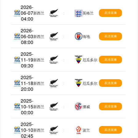
2026-
06-07
国际友谊
新西兰
:
英格兰
高清直播
04:00
2026-
06-03
国际友谊
新西兰
:
海地
高清直播
08:00
2025-
11-19
国际友谊
新西兰
:
厄瓜多尔
高清直播
09:30
2025-
11-18
国际友谊
新西兰
:
厄瓜多尔
高清直播
20:00
2025-
10-15
国际友谊
新西兰
:
挪威
高清直播
00:00
2025-
10-10
国际友谊
新西兰
:
波兰
高清直播
02:45