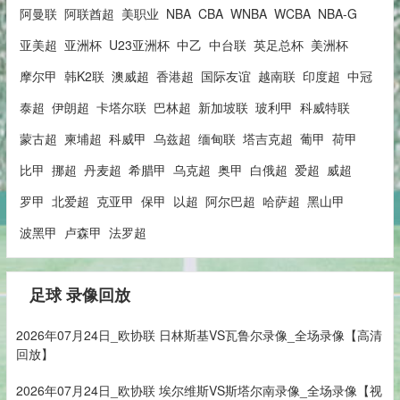
阿曼联
阿联酋超
美职业
NBA
CBA
WNBA
WCBA
NBA-G
亚美超
亚洲杯
U23亚洲杯
中乙
中台联
英足总杯
美洲杯
摩尔甲
韩K2联
澳威超
香港超
国际友谊
越南联
印度超
中冠
泰超
伊朗超
卡塔尔联
巴林超
新加坡联
玻利甲
科威特联
蒙古超
柬埔超
科威甲
乌兹超
缅甸联
塔吉克超
葡甲
荷甲
比甲
挪超
丹麦超
希腊甲
乌克超
奥甲
白俄超
爱超
威超
罗甲
北爱超
克亚甲
保甲
以超
阿尔巴超
哈萨超
黑山甲
波黑甲
卢森甲
法罗超
足球 录像回放
2026年07月24日_欧协联 日林斯基VS瓦鲁尔录像_全场录像【高清
回放】
2026年07月24日_欧协联 埃尔维斯VS斯塔尔南录像_全场录像【视