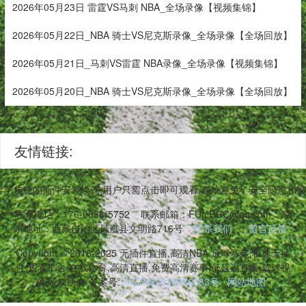
2026年05月23日 雷霆VS马刺 NBA_全场录像【视频集锦】
2026年05月22日_NBA 骑士VS尼克斯录像_全场录像【全场回放】
2026年05月21日_马刺VS雷霆 NBA录像_全场录像【视频集锦】
2026年05月20日_NBA 骑士VS尼克斯录像_全场录像【全场回放】
友情链接:
弃了传统的插件安装模式,用户只需点击即可观看,有效避免了安全隐患和
联系电话：176-0838-5752
联系邮箱：FUfcPGC@qq.com
联
系地址：西藏自治区凤凰县文明路716号
联系我们
留言反馈
Copyright © 2016-2025 无插件直播,高清NBA,足球赛事,极速无插
件,观看平台,在线体育,高清直播,免费高清赛事,低延迟直播,篮球视
频 版权所有 备案号:
川ICP备2020036383号
网站地图