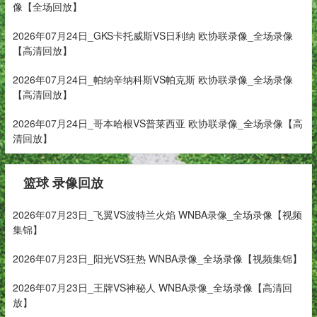
像【全场回放】
2026年07月24日_GKS卡托威斯VS日利纳 欧协联录像_全场录像
【高清回放】
2026年07月24日_帕纳辛纳科斯VS帕克斯 欧协联录像_全场录像
【高清回放】
2026年07月24日_哥本哈根VS普莱西亚 欧协联录像_全场录像【高
清回放】
篮球 录像回放
2026年07月23日_飞翼VS波特兰火焰 WNBA录像_全场录像【视频
集锦】
2026年07月23日_阳光VS狂热 WNBA录像_全场录像【视频集锦】
2026年07月23日_王牌VS神秘人 WNBA录像_全场录像【高清回
放】