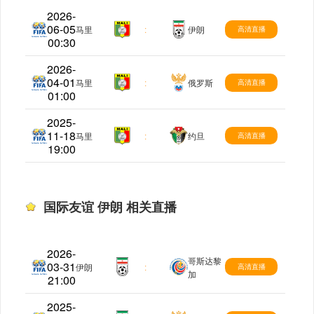
2026-
06-05
国际友谊
马里
:
伊朗
高清直播
00:30
2026-
04-01
国际友谊
马里
:
俄罗斯
高清直播
01:00
2025-
11-18
国际友谊
马里
:
约旦
高清直播
19:00
国际友谊 伊朗 相关直播
2026-
哥斯达黎
03-31
国际友谊
伊朗
:
高清直播
加
21:00
2025-