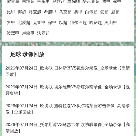
蒙古超
柬埔超
科威甲
乌兹超
缅甸联
塔吉克超
葡甲
荷甲
比甲
挪超
丹麦超
希腊甲
乌克超
奥甲
白俄超
爱超
威超
罗甲
北爱超
克亚甲
保甲
以超
阿尔巴超
哈萨超
黑山甲
波黑甲
卢森甲
法罗超
足球 录像回放
2026年07月24日_欧协联 日林斯基VS瓦鲁尔录像_全场录像【高清
回放】
2026年07月24日_欧协联 埃尔维斯VS斯塔尔南录像_全场录像【视
频集锦】
2026年07月24日_欧协联 施特拉森VS贝尔格莱德游击录像_高清录
像【全场回放】
2026年07月24日_托尔斯港VS马瑟韦尔 欧协联录像_全场录像【高
清回放】