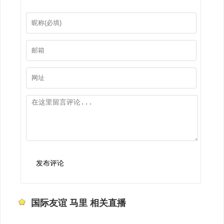
发布评论
国际友谊 马里 相关直播