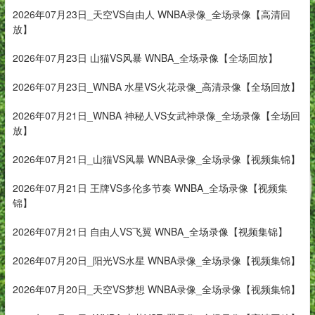
2026年07月23日_天空VS自由人 WNBA录像_全场录像【高清回
放】
2026年07月23日 山猫VS风暴 WNBA_全场录像【全场回放】
2026年07月23日_WNBA 水星VS火花录像_高清录像【全场回放】
2026年07月21日_WNBA 神秘人VS女武神录像_全场录像【全场回
放】
2026年07月21日_山猫VS风暴 WNBA录像_全场录像【视频集锦】
2026年07月21日 王牌VS多伦多节奏 WNBA_全场录像【视频集
锦】
2026年07月21日 自由人VS飞翼 WNBA_全场录像【视频集锦】
2026年07月20日_阳光VS水星 WNBA录像_全场录像【视频集锦】
2026年07月20日_天空VS梦想 WNBA录像_全场录像【视频集锦】