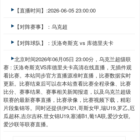
【直播时间】:2026-06-05 23:00:00
【对阵赛事】：乌克超
【对阵球队】：沃洛奇斯克 vs 库德里夫卡
北京时间2026年06月05日 23:00分，乌克兰超级联
赛 : 沃洛奇斯克VS库德里夫卡高清在线直播，无插件观
看比赛。本站同步官方直播源准时直播，比赛数据实时
更新。比赛结束后可以在本站查看比赛全程录像、比赛
比分、赛事结果、赛事相关新闻报道，以及乌克兰超级
联赛的最新赛事直播，比赛录像，比赛视频下载，精彩
片段集锦等。同时还提供伊U21,哥斯女甲,瑞U19,罗乙,厄
瓜超杯,吉尔吉杯,世女锦U19,塞浦B1,葡1A联,爱沙女联,
爱沙联等联赛直播。