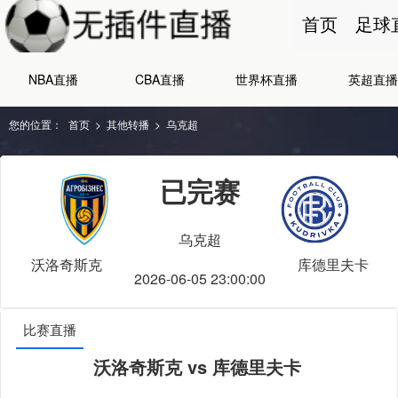
首页
足球
NBA直播
CBA直播
世界杯直播
英超直播
您的位置：
首页
>
其他转播
>
乌克超
已完赛
乌克超
沃洛奇斯克
库德里夫卡
2026-06-05 23:00:00
比赛直播
沃洛奇斯克 vs 库德里夫卡