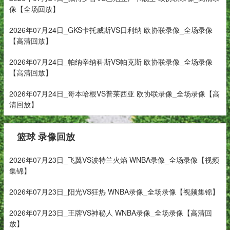
像【全场回放】
2026年07月24日_GKS卡托威斯VS日利纳 欧协联录像_全场录像
【高清回放】
2026年07月24日_帕纳辛纳科斯VS帕克斯 欧协联录像_全场录像
【高清回放】
2026年07月24日_哥本哈根VS普莱西亚 欧协联录像_全场录像【高
清回放】
篮球 录像回放
2026年07月23日_飞翼VS波特兰火焰 WNBA录像_全场录像【视频
集锦】
2026年07月23日_阳光VS狂热 WNBA录像_全场录像【视频集锦】
2026年07月23日_王牌VS神秘人 WNBA录像_全场录像【高清回
放】