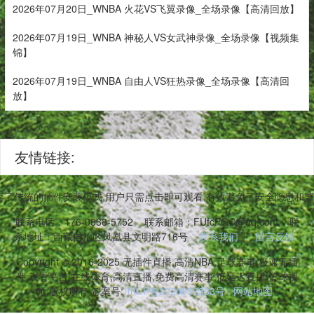
2026年07月20日_WNBA 火花VS飞翼录像_全场录像【高清回放】
2026年07月19日_WNBA 神秘人VS女武神录像_全场录像【视频集
锦】
2026年07月19日_WNBA 自由人VS狂热录像_全场录像【高清回
放】
友情链接:
弃了传统的插件安装模式,用户只需点击即可观看,有效避免了安全隐患和
联系电话：176-0838-5752
联系邮箱：FUfcPGC@qq.com
联
系地址：西藏自治区凤凰县文明路716号
联系我们
留言反馈
Copyright © 2016-2025 无插件直播,高清NBA,足球赛事,极速无插
件,观看平台,在线体育,高清直播,免费高清赛事,低延迟直播,篮球视
频 版权所有 备案号:
川ICP备2020036383号
网站地图