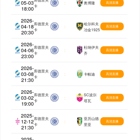
05-03
乌克超
:
奥博隆
高清直播
卡
18:00
2026-
库德里夫
哈尔科夫
04-18
乌克超
:
高清直播
卡
冶金1925
20:30
2026-
库德里夫
杜纳伊夫
04-06
乌克超
:
高清直播
卡
齐
23:00
2026-
库德里夫
03-08
乌克超
:
卡帕迪
高清直播
卡
21:30
2026-
库德里夫
SC波尔
03-02
乌克超
:
高清直播
卡
塔瓦
19:00
2025-
库德里夫
亚历山德
12-12
乌克超
:
高清直播
卡
里亚
21:30
2025-