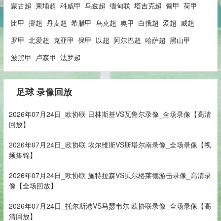
蒙古超
柬埔超
科威甲
乌兹超
缅甸联
塔吉克超
葡甲
荷甲
比甲
挪超
丹麦超
希腊甲
乌克超
奥甲
白俄超
爱超
威超
罗甲
北爱超
克亚甲
保甲
以超
阿尔巴超
哈萨超
黑山甲
波黑甲
卢森甲
法罗超
足球 录像回放
2026年07月24日_欧协联 日林斯基VS瓦鲁尔录像_全场录像【高清
回放】
2026年07月24日_欧协联 埃尔维斯VS斯塔尔南录像_全场录像【视
频集锦】
2026年07月24日_欧协联 施特拉森VS贝尔格莱德游击录像_高清录
像【全场回放】
2026年07月24日_托尔斯港VS马瑟韦尔 欧协联录像_全场录像【高
清回放】