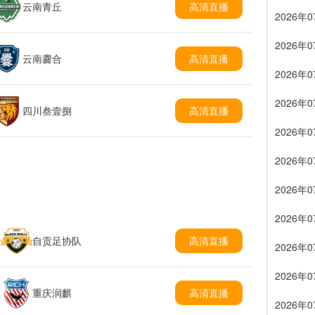
云南青丘
高清直播
2026年
2026
云南爨合
高清直播
2026
2026年
四川叁壹捌
高清直播
2026年
2026
2026年
2026年
自贡足协队
高清直播
2026年
2026年
重庆润麒
高清直播
2026年