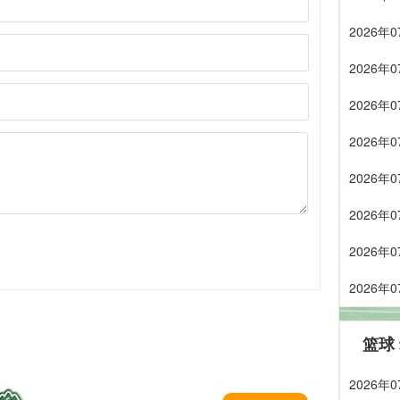
2026
2026
2026
2026
2026
2026
2026
2026
篮球
2026