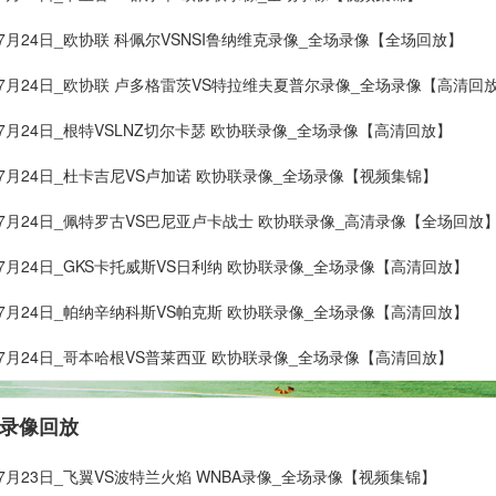
年07月24日_欧协联 科佩尔VSNSI鲁纳维克录像_全场录像【全场回放】
年07月24日_欧协联 卢多格雷茨VS特拉维夫夏普尔录像_全场录像【高清回
年07月24日_根特VSLNZ切尔卡瑟 欧协联录像_全场录像【高清回放】
年07月24日_杜卡吉尼VS卢加诺 欧协联录像_全场录像【视频集锦】
年07月24日_佩特罗古VS巴尼亚卢卡战士 欧协联录像_高清录像【全场回放
年07月24日_GKS卡托威斯VS日利纳 欧协联录像_全场录像【高清回放】
年07月24日_帕纳辛纳科斯VS帕克斯 欧协联录像_全场录像【高清回放】
年07月24日_哥本哈根VS普莱西亚 欧协联录像_全场录像【高清回放】
 录像回放
年07月23日_飞翼VS波特兰火焰 WNBA录像_全场录像【视频集锦】