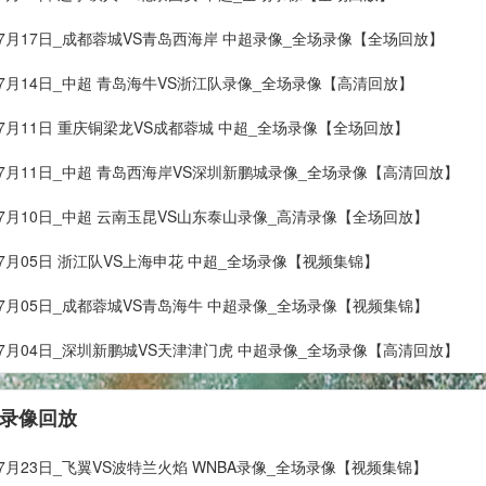
年07月17日_成都蓉城VS青岛西海岸 中超录像_全场录像【全场回放】
年07月14日_中超 青岛海牛VS浙江队录像_全场录像【高清回放】
年07月11日 重庆铜梁龙VS成都蓉城 中超_全场录像【全场回放】
年07月11日_中超 青岛西海岸VS深圳新鹏城录像_全场录像【高清回放】
年07月10日_中超 云南玉昆VS山东泰山录像_高清录像【全场回放】
年07月05日 浙江队VS上海申花 中超_全场录像【视频集锦】
年07月05日_成都蓉城VS青岛海牛 中超录像_全场录像【视频集锦】
年07月04日_深圳新鹏城VS天津津门虎 中超录像_全场录像【高清回放】
 录像回放
年07月23日_飞翼VS波特兰火焰 WNBA录像_全场录像【视频集锦】