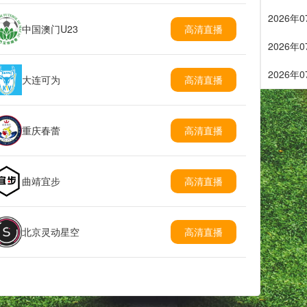
2026年
中国澳门U23
高清直播
2026
2026
大连可为
高清直播
重庆春蕾
高清直播
曲靖宜步
高清直播
北京灵动星空
高清直播