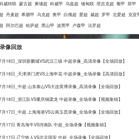
科威特联
蒙古超
柬埔超
科威甲
乌兹超
缅甸联
塔吉克超
葡甲
荷甲
超
丹麦超
希腊甲
乌克超
奥甲
白俄超
爱超
威超
罗甲
北爱超
克亚
超
阿尔巴超
哈萨超
黑山甲
波黑甲
卢森甲
法罗超
 录像回放
年07月18日_深圳新鹏城VS武汉三镇 中超录像_高清录像【全场回放】
年07月18日_天津津门虎VS上海申花 中超录像_全场录像【高清回放】
年07月18日_中超 山东泰山VS大连英博录像_高清录像【全场回放】
年07月18日_浙江队VS重庆铜梁龙 中超录像_全场录像【视频集锦】
年07月17日_中超 上海海港VS云南玉昆录像_全场录像【全场回放】
年07月17日 青岛海牛VS河南队 中超_全场录像【视频集锦】
年07月17日 辽宁铁人VS北京国安 中超_全场录像【全场回放】