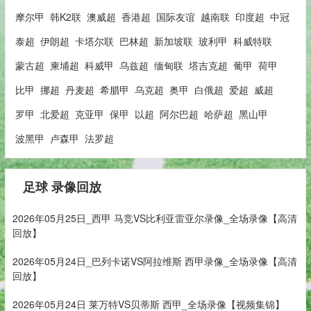
摩尔甲
韩K2联
澳威超
香港超
国际友谊
越南联
印度超
中冠
泰超
伊朗超
卡塔尔联
巴林超
新加坡联
玻利甲
科威特联
蒙古超
柬埔超
科威甲
乌兹超
缅甸联
塔吉克超
葡甲
荷甲
比甲
挪超
丹麦超
希腊甲
乌克超
奥甲
白俄超
爱超
威超
罗甲
北爱超
克亚甲
保甲
以超
阿尔巴超
哈萨超
黑山甲
波黑甲
卢森甲
法罗超
足球 录像回放
2026年05月25日_西甲 马竞VS比利亚雷亚尔录像_全场录像【高清
回放】
2026年05月24日_巴列卡诺VS阿拉维斯 西甲录像_全场录像【高清
回放】
2026年05月24日 莱万特VS贝蒂斯 西甲_全场录像【视频集锦】