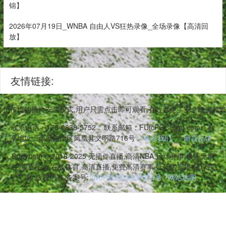
锦】
2026年07月19日_WNBA 自由人VS狂热录像_全场录像【高清回
放】
友情链接:
弃了传统的插件安装模式,用户只需点击即可观看,有效避免了安全隐患和
联系电话：176-0838-5752
联系邮箱：FUfcPGC@qq.com
联
系地址：西藏自治区凤凰县文明路716号
联系我们
留言反馈
Copyright © 2016-2025 无插件直播,高清NBA,足球赛事,极速无插
件,观看平台,在线体育,高清直播,免费高清赛事,低延迟直播,篮球视
频 版权所有 备案号:
川ICP备2020036383号
网站地图