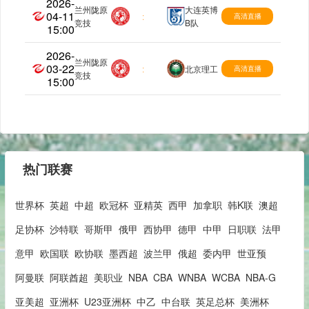
2026-
兰州陇原
大连英博
04-11
中乙
:
高清直播
竞技
B队
15:00
2026-
兰州陇原
03-22
中乙
:
北京理工
高清直播
竞技
15:00
热门联赛
世界杯
英超
中超
欧冠杯
亚精英
西甲
加拿职
韩K联
澳超
足协杯
沙特联
哥斯甲
俄甲
西协甲
德甲
中甲
日职联
法甲
意甲
欧国联
欧协联
墨西超
波兰甲
俄超
委内甲
世亚预
阿曼联
阿联酋超
美职业
NBA
CBA
WNBA
WCBA
NBA-G
亚美超
亚洲杯
U23亚洲杯
中乙
中台联
英足总杯
美洲杯