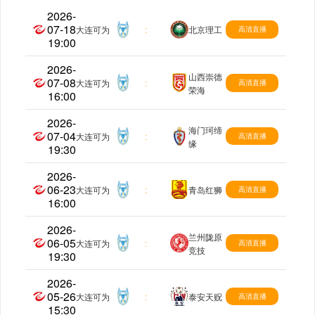
2026-
07-18
中乙
大连可为
:
北京理工
高清直播
19:00
2026-
山西崇德
07-08
中乙
大连可为
:
高清直播
荣海
16:00
2026-
海门珂缔
07-04
中乙
大连可为
:
高清直播
缘
19:30
2026-
06-23
中乙
大连可为
:
青岛红狮
高清直播
16:00
2026-
兰州陇原
06-05
中乙
大连可为
:
高清直播
竞技
19:30
2026-
05-26
中乙
大连可为
:
泰安天贶
高清直播
15:30