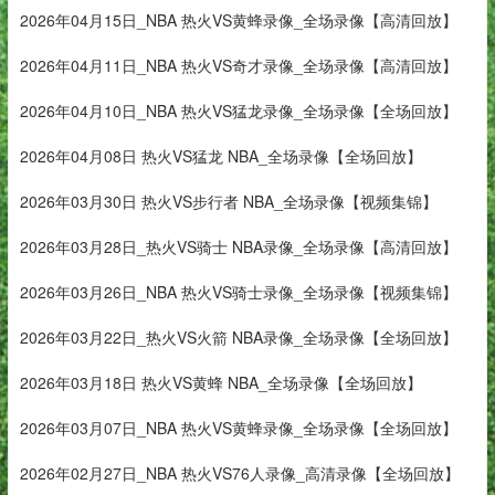
2026年04月15日_NBA 热火VS黄蜂录像_全场录像【高清回放】
2026年04月11日_NBA 热火VS奇才录像_全场录像【高清回放】
2026年04月10日_NBA 热火VS猛龙录像_全场录像【全场回放】
2026年04月08日 热火VS猛龙 NBA_全场录像【全场回放】
2026年03月30日 热火VS步行者 NBA_全场录像【视频集锦】
2026年03月28日_热火VS骑士 NBA录像_全场录像【高清回放】
2026年03月26日_NBA 热火VS骑士录像_全场录像【视频集锦】
2026年03月22日_热火VS火箭 NBA录像_全场录像【全场回放】
2026年03月18日 热火VS黄蜂 NBA_全场录像【全场回放】
2026年03月07日_NBA 热火VS黄蜂录像_全场录像【全场回放】
2026年02月27日_NBA 热火VS76人录像_高清录像【全场回放】