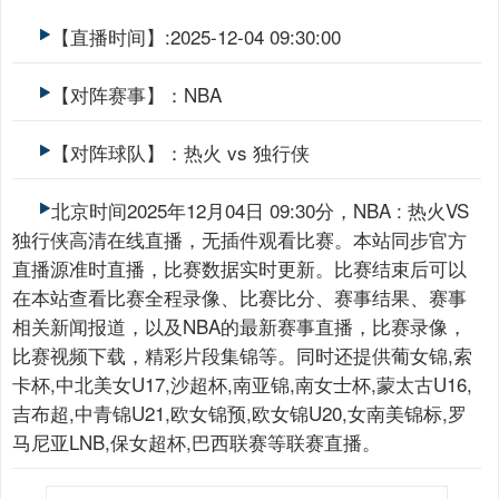
【直播时间】:2025-12-04 09:30:00
【对阵赛事】：NBA
【对阵球队】：热火 vs 独行侠
北京时间2025年12月04日 09:30分，NBA : 热火VS
独行侠高清在线直播，无插件观看比赛。本站同步官方
直播源准时直播，比赛数据实时更新。比赛结束后可以
在本站查看比赛全程录像、比赛比分、赛事结果、赛事
相关新闻报道，以及NBA的最新赛事直播，比赛录像，
比赛视频下载，精彩片段集锦等。同时还提供葡女锦,索
卡杯,中北美女U17,沙超杯,南亚锦,南女士杯,蒙太古U16,
吉布超,中青锦U21,欧女锦预,欧女锦U20,女南美锦标,罗
马尼亚LNB,保女超杯,巴西联赛等联赛直播。