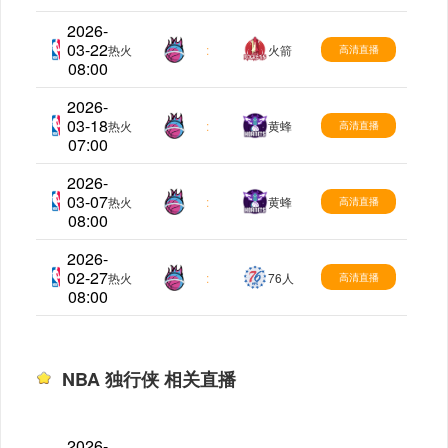
2026-
03-22
NBA
热火
:
火箭
高清直播
08:00
2026-
03-18
NBA
热火
:
黄蜂
高清直播
07:00
2026-
03-07
NBA
热火
:
黄蜂
高清直播
08:00
2026-
02-27
NBA
热火
:
76人
高清直播
08:00
NBA 独行侠 相关直播
2026-