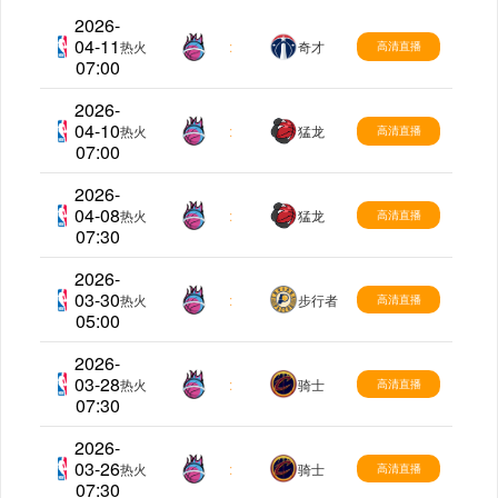
2026-
04-11
NBA
热火
:
奇才
高清直播
07:00
2026-
04-10
NBA
热火
:
猛龙
高清直播
07:00
2026-
04-08
NBA
热火
:
猛龙
高清直播
07:30
2026-
03-30
NBA
热火
:
步行者
高清直播
05:00
2026-
03-28
NBA
热火
:
骑士
高清直播
07:30
2026-
03-26
NBA
热火
:
骑士
高清直播
07:30