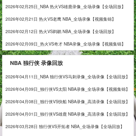
2026年02月25日_NBA 热火VS雄鹿录像_全场录像【全场回放】
2026年02月21日 热火VS老鹰 NBA_全场录像【视频集锦】
2026年02月12日 热火VS鹈鹕 NBA_全场录像【全场回放】
2026年02月09日_热火VS奇才 NBA录像_全场录像【视频集锦】
NBA 独行侠 录像回放
2026年04月11日_NBA 独行侠VS马刺录像_全场录像【全场回放】
2026年04月09日_独行侠VS太阳 NBA录像_全场录像【视频集锦】
2026年04月08日_独行侠VS快船 NBA录像_高清录像【全场回放】
2026年04月01日_独行侠VS雄鹿 NBA录像_高清录像【全场回放】
2026年03月28日 独行侠VS开拓者 NBA_全场录像【全场回放】