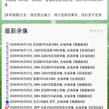
赛
[体育视频]大史：我没黑过威少，我只是陈述事实，现在是不是底
最新录像
查看更多
>
2026年06月14日 尼克斯VS马刺 NBA_全场录像【视频集锦】
2026年06月11日_马刺VS尼克斯 NBA录像_全场录像【高清回放】
2026年06月09日_NBA 马刺VS尼克斯录像_高清录像【全场回放】
2026年06月06日 尼克斯VS马刺 NBA_全场录像【视频集锦】
2026年06月04日_NBA 尼克斯VS马刺录像_全场录像【视频集锦】
2026年05月31日_NBA 马刺VS雷霆录像_全场录像【高清回放】
2026年05月29日 雷霆VS马刺 NBA_全场录像【全场回放】
2026年05月27日_NBA 马刺VS雷霆录像_全场录像【视频集锦】
2026年05月26日_NBA 尼克斯VS骑士录像_全场录像【视频集锦】
2026年05月25日_NBA 雷霆VS马刺录像_全场录像【视频集锦】
2026年05月25日 尤文VS都灵 意甲_全场录像【视频集锦】
2026年05月25日_西甲 马竞VS比利亚雷亚尔录像_全场录像【高清回放】