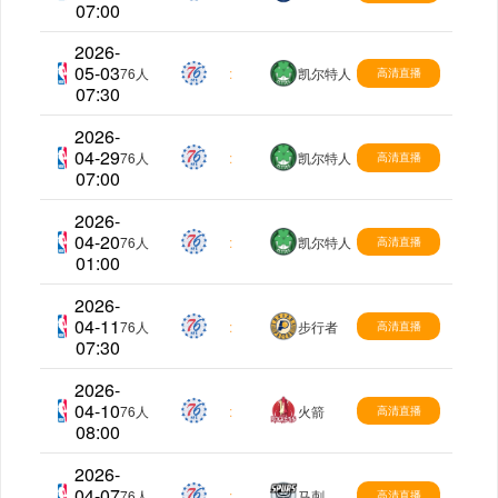
07:00
2026-
05-03
NBA
76人
:
凯尔特人
高清直播
07:30
2026-
04-29
NBA
76人
:
凯尔特人
高清直播
07:00
2026-
04-20
NBA
76人
:
凯尔特人
高清直播
01:00
2026-
04-11
NBA
76人
:
步行者
高清直播
07:30
2026-
04-10
NBA
76人
:
火箭
高清直播
08:00
2026-
04-07
NBA
76人
:
马刺
高清直播