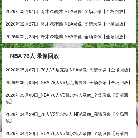
2026年03月04日_奇才VS魔术 NBA录像_全场录像【全场回放】
2026年02月27日_奇才VS老鹰 NBA录像_高清录像【全场回放】
2026年02月25日_奇才VS老鹰 NBA录像_全场录像【全场回放】
NBA 76人 录像回放
2026年05月07日_76人VS尼克斯 NBA录像_高清录像【全场回放】
2026年05月05日_NBA 76人VS尼克斯录像_全场录像【全场回放】
2026年05月03日_NBA 76人VS凯尔特人录像_全场录像【高清回
放】
2026年04月29日_76人VS凯尔特人 NBA录像_高清录像【全场回
放】
2026年04月20日_NBA 76人VS凯尔特人录像_全场录像【高清回