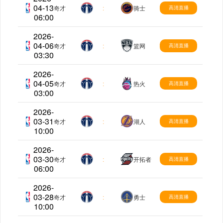
04-13
NBA
奇才
:
骑士
高清直播
06:00
2026-
04-06
NBA
奇才
:
篮网
高清直播
03:30
2026-
04-05
NBA
奇才
:
热火
高清直播
03:00
2026-
03-31
NBA
奇才
:
湖人
高清直播
10:00
2026-
03-30
NBA
奇才
:
开拓者
高清直播
06:00
2026-
03-28
NBA
奇才
:
勇士
高清直播
10:00