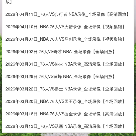
放】
2026年04月11日_76人VS步行者 NBA录像_全场录像【高清回放】
2026年04月10日_NBA 76人VS火箭录像_全场录像【视频集锦】
2026年04月07日_NBA 76人VS马刺录像_全场录像【视频集锦】
2026年04月02日 76人VS奇才 NBA_全场录像【全场回放】
2026年03月31日_76人VS热火 NBA录像_高清录像【全场回放】
2026年03月29日 76人VS黄蜂 NBA_全场录像【全场回放】
2026年03月22日_76人VS爵士 NBA录像_全场录像【全场回放】
2026年03月20日_NBA 76人VS国王录像_全场录像【全场回放】
2026年03月18日_NBA 76人VS掘金录像_全场录像【高清回放】
2026年03月13日_76人VS活塞 NBA录像_高清录像【全场回放】