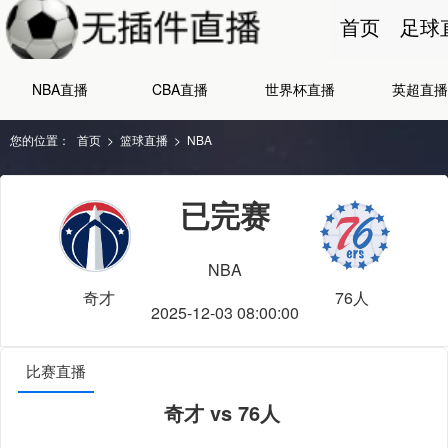
首页
足球
NBA直播
CBA直播
世界杯直播
英超直播
您的位置：
首页
>
篮球直播
>
NBA
已完赛
NBA
奇才
76人
2025-12-03 08:00:00
比赛直播
奇才 vs 76人