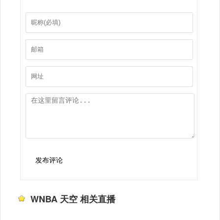
发布评论
WNBA 天空 相关直播