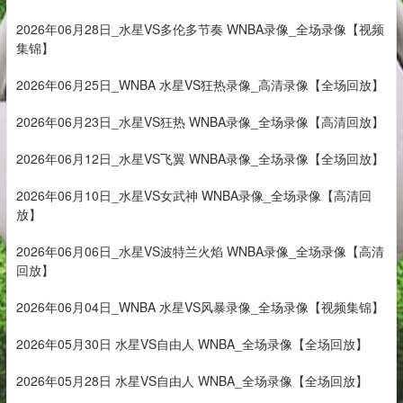
2026年06月28日_水星VS多伦多节奏 WNBA录像_全场录像【视频
集锦】
2026年06月25日_WNBA 水星VS狂热录像_高清录像【全场回放】
2026年06月23日_水星VS狂热 WNBA录像_全场录像【高清回放】
2026年06月12日_水星VS飞翼 WNBA录像_全场录像【全场回放】
2026年06月10日_水星VS女武神 WNBA录像_全场录像【高清回
放】
2026年06月06日_水星VS波特兰火焰 WNBA录像_全场录像【高清
回放】
2026年06月04日_WNBA 水星VS风暴录像_全场录像【视频集锦】
2026年05月30日 水星VS自由人 WNBA_全场录像【全场回放】
2026年05月28日 水星VS自由人 WNBA_全场录像【全场回放】