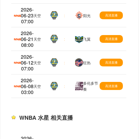
2026-
06-23
WNBA
天空
:
阳光
高清直播
07:00
2026-
06-21
WNBA
天空
:
飞翼
高清直播
08:00
2026-
06-12
WNBA
天空
:
狂热
高清直播
07:00
2026-
多伦多节
06-08
WNBA
天空
:
高清直播
奏
03:00
WNBA 水星 相关直播
2026-