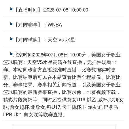
【直播时间】:2026-07-08 10:00:00
【对阵赛事】：WNBA
【对阵球队】：天空 vs 水星
北京时间2026年07月08日 10:00分，美国女子职业
篮球联赛 : 天空VS水星高清在线直播，无插件观看比
赛。本站同步官方直播源准时直播，比赛数据实时更
新。比赛结束后可以在本站查看比赛全程录像、比赛比
分、赛事结果、赛事相关新闻报道，以及美国女子职业
篮球联赛的最新赛事直播，比赛录像，比赛视频下载，
精彩片段集锦等。同时还提供意女U19,以乙,威杯,斐济女
联,西女超杯,北欧女,科U17,卡王储杯,国际友谊,巴拿马
LPB U21,奥女联等联赛直播。