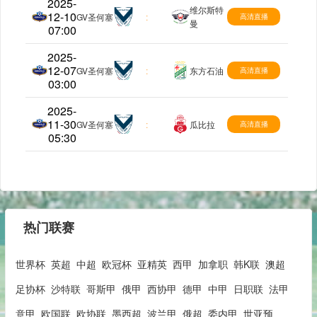
2025-
维尔斯特
12-10
玻利甲
GV圣何塞
:
高清直播
曼
07:00
2025-
12-07
玻利甲
GV圣何塞
:
东方石油
高清直播
03:00
2025-
11-30
玻利甲
GV圣何塞
:
瓜比拉
高清直播
05:30
热门联赛
世界杯
英超
中超
欧冠杯
亚精英
西甲
加拿职
韩K联
澳超
足协杯
沙特联
哥斯甲
俄甲
西协甲
德甲
中甲
日职联
法甲
意甲
欧国联
欧协联
墨西超
波兰甲
俄超
委内甲
世亚预