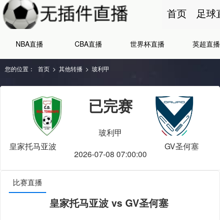
首页
足球
NBA直播
CBA直播
世界杯直播
英超直播
您的位置：
首页
>
其他转播
>
玻利甲
已完赛
玻利甲
皇家托马亚波
GV圣何塞
2026-07-08 07:00:00
比赛直播
皇家托马亚波 vs GV圣何塞