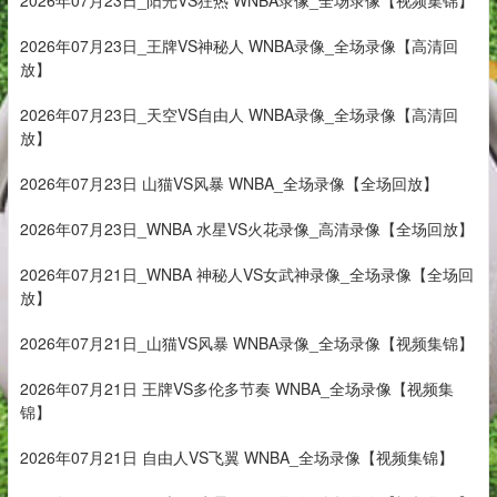
2026年07月23日_王牌VS神秘人 WNBA录像_全场录像【高清回
放】
2026年07月23日_天空VS自由人 WNBA录像_全场录像【高清回
放】
2026年07月23日 山猫VS风暴 WNBA_全场录像【全场回放】
2026年07月23日_WNBA 水星VS火花录像_高清录像【全场回放】
2026年07月21日_WNBA 神秘人VS女武神录像_全场录像【全场回
放】
2026年07月21日_山猫VS风暴 WNBA录像_全场录像【视频集锦】
2026年07月21日 王牌VS多伦多节奏 WNBA_全场录像【视频集
锦】
2026年07月21日 自由人VS飞翼 WNBA_全场录像【视频集锦】