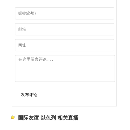
发布评论
国际友谊 以色列 相关直播