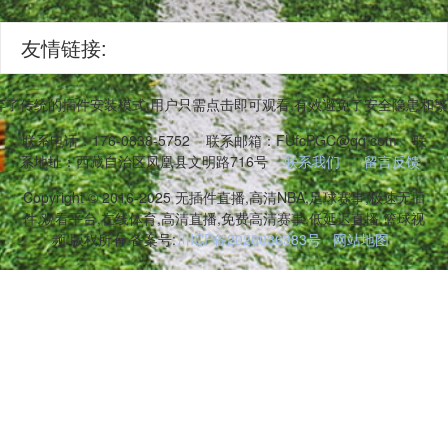
友情链接:
弃了传统的插件安装模式,用户只需点击即可观看,有效避免了安全隐患和
联系电话：176-0838-5752
联系邮箱：FUfcPGC@qq.com
联
系地址：西藏自治区凤凰县文明路716号
联系我们
留言反馈
Copyright © 2016-2025 无插件直播,高清NBA,足球赛事,极速无插
件,观看平台,在线体育,高清直播,免费高清赛事,低延迟直播,篮球视
频 版权所有 备案号:
川ICP备2020036383号
网站地图