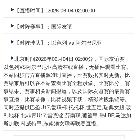
【直播时间】:2026-06-04 02:00:00
【对阵赛事】：国际友谊
【对阵球队】：以色列 vs 阿尔巴尼亚
北京时间2026年06月04日 02:00分，国际友谊赛 :
以色列VS阿尔巴尼亚高清在线直播，无插件观看比赛。
本站同步官方直播源准时直播，比赛数据实时更新。比
赛结束后可以在本站查看比赛全程录像、比赛比分、赛
事结果、赛事相关新闻报道，以及国际友谊赛的最新赛
事直播，比赛录像，比赛视频下载，精彩片段集锦等。
同时还提供巴圣U17,爱联杯,托托杯,世五足,瑞典女超,玻
利地杯,北非青U17,雷克锦,芬南联,葡篮甲,墨LBP,马达加
斯加联,科威特甲,东南澳女联等联赛直播。