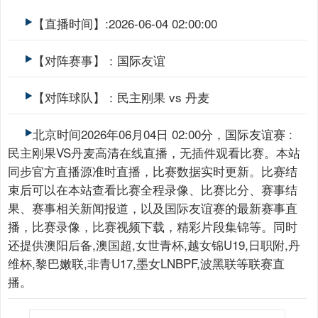
【直播时间】:2026-06-04 02:00:00
【对阵赛事】：国际友谊
【对阵球队】：民主刚果 vs 丹麦
北京时间2026年06月04日 02:00分，国际友谊赛 :
民主刚果VS丹麦高清在线直播，无插件观看比赛。本站
同步官方直播源准时直播，比赛数据实时更新。比赛结
束后可以在本站查看比赛全程录像、比赛比分、赛事结
果、赛事相关新闻报道，以及国际友谊赛的最新赛事直
播，比赛录像，比赛视频下载，精彩片段集锦等。同时
还提供澳阳后备,澳国超,女世青杯,越女锦U19,日职附,丹
维杯,黎巴嫩联,非青U17,墨女LNBPF,波黑联等联赛直
播。