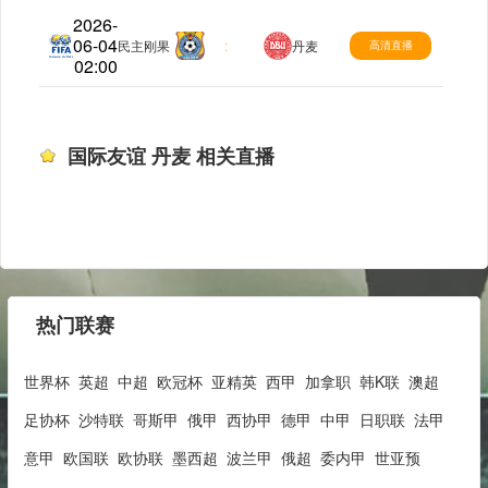
2026-
06-04
国际友谊
民主刚果
:
丹麦
高清直播
02:00
国际友谊 丹麦 相关直播
热门联赛
世界杯
英超
中超
欧冠杯
亚精英
西甲
加拿职
韩K联
澳超
足协杯
沙特联
哥斯甲
俄甲
西协甲
德甲
中甲
日职联
法甲
意甲
欧国联
欧协联
墨西超
波兰甲
俄超
委内甲
世亚预