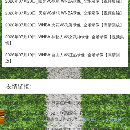
2026年07月20日_阳光VS水星 WNBA录像_全场录像【视频集锦】
2026年07月20日_天空VS梦想 WNBA录像_全场录像【视频集锦】
2026年07月20日_WNBA 火花VS飞翼录像_全场录像【高清回放】
2026年07月19日_WNBA 神秘人VS女武神录像_全场录像【视频集
锦】
2026年07月19日_WNBA 自由人VS狂热录像_全场录像【高清回
放】
友情链接:
弃了传统的插件安装模式,用户只需点击即可观看,有效避免了安全隐患和
联系电话：176-0838-5752
联系邮箱：FUfcPGC@qq.com
联
系地址：西藏自治区凤凰县文明路716号
联系我们
留言反馈
Copyright © 2016-2025 无插件直播,高清NBA,足球赛事,极速无插