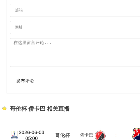
发布评论
哥伦杯 侨卡巴 相关直播
2026-06-03
哥伦杯
:
侨卡巴
05:00