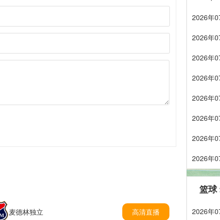
2026
2026
2026
2026
2026
2026
2026
2026
篮球
2026
麦德林独立
高清直播