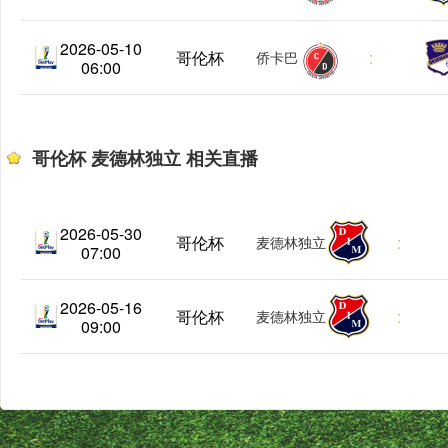
2026-05-10
哥伦杯
:
侨卡巴
06:00
哥伦杯 麦德林独立 相关直播
2026-05-30
哥伦杯
:
麦德林独立
07:00
2026-05-16
哥伦杯
:
麦德林独立
09:00