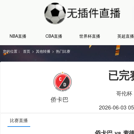
NBA直播
CBA直播
世界杯直播
英超直播
您的位置：
首页
>
其他转播
>
热门比赛
已完
哥伦杯
侨卡巴
2026-06-03 05
比赛直播
侨卡巴 vs 麦