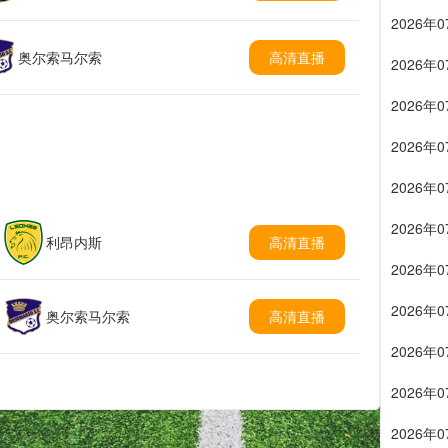
2026年
奥尔索马尔索
高清直播
2026
2026
2026年
2026年
2026
利昂内斯
高清直播
2026年
2026年
奥尔索马尔索
高清直播
2026年
2026年
2026年