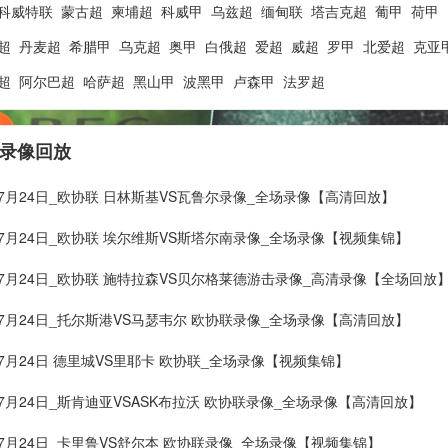
科威特联
蒙古超
柬埔超
科威甲
乌兹超
缅甸联
塔吉克超
葡甲
荷甲
超
丹麦超
希腊甲
乌克超
奥甲
白俄超
爱超
威超
罗甲
北爱超
克亚
超
阿尔巴超
哈萨超
黑山甲
波黑甲
卢森甲
法罗超
 录像回放
年07月24日_欧协联 日林斯基VS瓦鲁尔录像_全场录像【高清回放】
年07月24日_欧协联 埃尔维斯VS斯塔尔南录像_全场录像【视频集锦】
年07月24日_欧协联 施特拉森VS贝尔格莱德游击录像_高清录像【全场回放
年07月24日_托尔斯港VS马瑟韦尔 欧协联录像_全场录像【高清回放】
年07月24日 德里城VS里耶卡 欧协联_全场录像【视频集锦】
年07月24日_斯肯迪亚VSASK布拉沃 欧协联录像_全场录像【高清回放】
年07月24日_卡里鲁VS舒尔本 欧协联录像_全场录像【视频集锦】