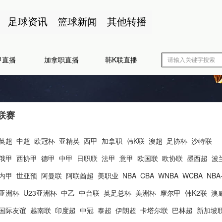
足球资讯
篮球新闻
其他转播
甲直播
加拿职直播
韩K联直播
联赛
英超
中超
欧冠杯
亚精英
西甲
加拿职
韩K联
澳超
足协杯
沙特联
俄甲
西协甲
德甲
中甲
日职联
法甲
意甲
欧国联
欧协联
墨西超
波
内甲
世亚预
阿曼联
阿联酋超
美职业
NBA
CBA
WNBA
WCBA
NBA
亚洲杯
U23亚洲杯
中乙
中台联
英足总杯
美洲杯
摩尔甲
韩K2联
澳
国际友谊
越南联
印度超
中冠
泰超
伊朗超
卡塔尔联
巴林超
新加坡