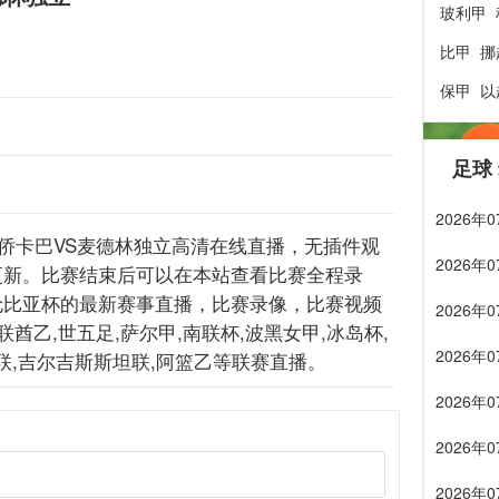
玻利甲
比甲
挪
保甲
以
足球
2026
杯 : 侨卡巴VS麦德林独立高清在线直播，无插件观
2026
更新。比赛结束后可以在本站查看比赛全程录
伦比亚杯的最新赛事直播，比赛录像，比赛视频
2026
酋乙,世五足,萨尔甲,南联杯,波黑女甲,冰岛杯,
2026
斯加联,吉尔吉斯斯坦联,阿篮乙等联赛直播。
2026
2026
2026