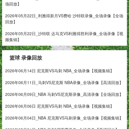
场回放】
2026年05月22日_利雅得新月VS费哈 沙特联录像_全场录像【全场
回放】
2026年05月22日_沙特联 达马克VS利雅得胜利录像_全场录像【视
频集锦】
篮球 录像回放
2026年06月14日 尼克斯VS马刺 NBA_全场录像【视频集锦】
2026年06月11日_马刺VS尼克斯 NBA录像_全场录像【高清回放】
2026年06月09日_NBA 马刺VS尼克斯录像_高清录像【全场回放】
2026年06月06日 尼克斯VS马刺 NBA_全场录像【视频集锦】
2026年06月04日_NBA 尼克斯VS马刺录像_全场录像【视频集锦】