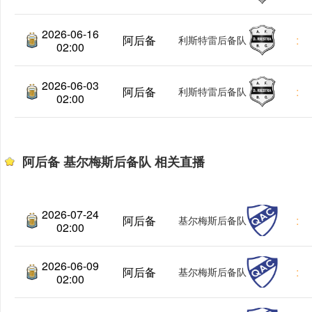
2026-06-16
阿后备
:
利斯特雷后备队
02:00
2026-06-03
阿后备
:
利斯特雷后备队
02:00
阿后备 基尔梅斯后备队 相关直播
2026-07-24
阿后备
:
基尔梅斯后备队
02:00
2026-06-09
阿后备
:
基尔梅斯后备队
02:00