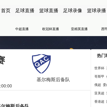
首页
足球直播
篮球直播
足球录像
篮球录播
中超直播
欧冠杯直播
亚精英直播
西
热门
赛
世界杯
哥斯甲
基尔梅斯后备队
俄超
委
:00:00
亚美超
香港超
 基尔梅斯后备队