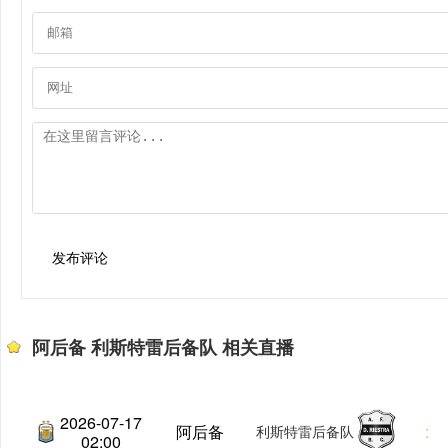
发布评论
阿后备 利斯特雷后备队 相关直播
2026-07-17
阿后备
:
利斯特雷后备队
02:00