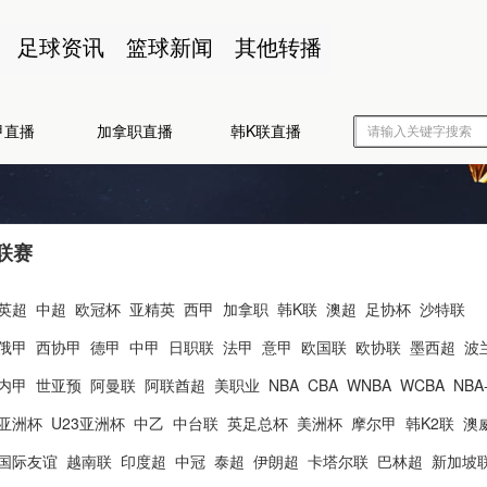
足球资讯
篮球新闻
其他转播
甲直播
加拿职直播
韩K联直播
联赛
英超
中超
欧冠杯
亚精英
西甲
加拿职
韩K联
澳超
足协杯
沙特联
俄甲
西协甲
德甲
中甲
日职联
法甲
意甲
欧国联
欧协联
墨西超
波
内甲
世亚预
阿曼联
阿联酋超
美职业
NBA
CBA
WNBA
WCBA
NBA
亚洲杯
U23亚洲杯
中乙
中台联
英足总杯
美洲杯
摩尔甲
韩K2联
澳
国际友谊
越南联
印度超
中冠
泰超
伊朗超
卡塔尔联
巴林超
新加坡