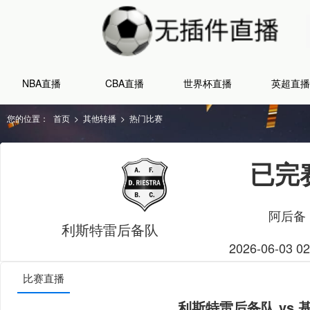
NBA直播
CBA直播
世界杯直播
英超直播
您的位置：
首页
>
其他转播
>
热门比赛
已完
阿后备
利斯特雷后备队
2026-06-03 02
比赛直播
利斯特雷后备队 vs