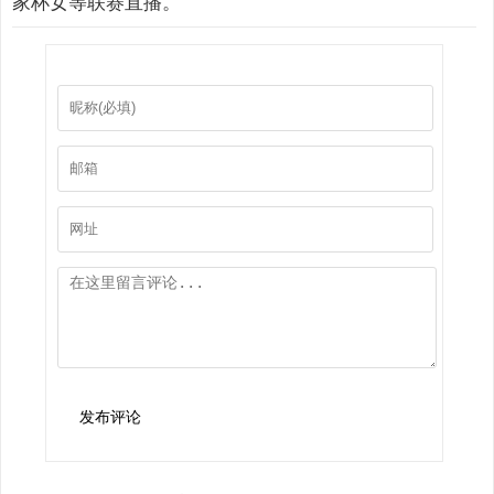
家杯女等联赛直播。
发布评论