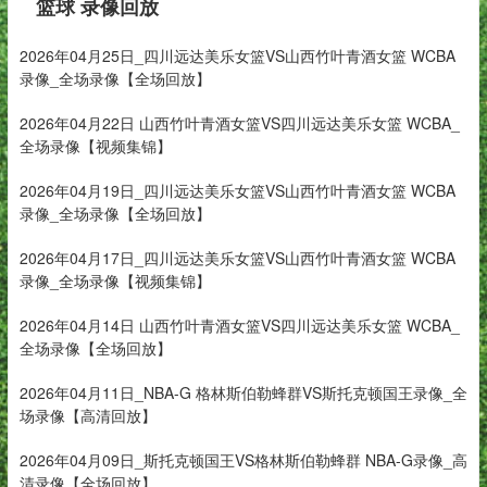
篮球 录像回放
2026年04月25日_四川远达美乐女篮VS山西竹叶青酒女篮 WCBA
录像_全场录像【全场回放】
2026年04月22日 山西竹叶青酒女篮VS四川远达美乐女篮 WCBA_
全场录像【视频集锦】
2026年04月19日_四川远达美乐女篮VS山西竹叶青酒女篮 WCBA
录像_全场录像【全场回放】
2026年04月17日_四川远达美乐女篮VS山西竹叶青酒女篮 WCBA
录像_全场录像【视频集锦】
2026年04月14日 山西竹叶青酒女篮VS四川远达美乐女篮 WCBA_
全场录像【全场回放】
2026年04月11日_NBA-G 格林斯伯勒蜂群VS斯托克顿国王录像_全
场录像【高清回放】
2026年04月09日_斯托克顿国王VS格林斯伯勒蜂群 NBA-G录像_高
清录像【全场回放】