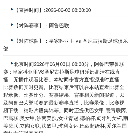
【直播时间】:2026-06-03 08:30:00
【对阵赛事】：阿鲁巴联
【对阵球队】：皇家科亚里 vs 圣尼古拉斯足球俱乐
部
北京时间2026年06月03日 08:30分，阿鲁巴荣誉联
赛 : 皇家科亚里VS圣尼古拉斯足球俱乐部高清在线直
播，无插件观看比赛。本站同步官方直播源准时直播，
比赛数据实时更新。比赛结束后可以在本站查看比赛全
程录像、比赛比分、赛事结果、赛事相关新闻报道，以
及阿鲁巴荣誉联赛的最新赛事直播，比赛录像，比赛视
频下载，精彩片段集锦等。同时还提供巴女甲,意青联丙,
巴高联,奥女甲,沙南美预,女亚青冠,德柏杯,匈牙利女杯,南
美篮联,立陶女联,法篮甲,玻利女运,巴西超级杯,爱尔兰国