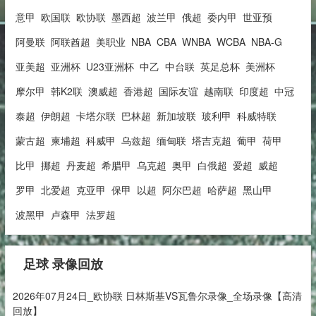
意甲
欧国联
欧协联
墨西超
波兰甲
俄超
委内甲
世亚预
阿曼联
阿联酋超
美职业
NBA
CBA
WNBA
WCBA
NBA-G
亚美超
亚洲杯
U23亚洲杯
中乙
中台联
英足总杯
美洲杯
摩尔甲
韩K2联
澳威超
香港超
国际友谊
越南联
印度超
中冠
泰超
伊朗超
卡塔尔联
巴林超
新加坡联
玻利甲
科威特联
蒙古超
柬埔超
科威甲
乌兹超
缅甸联
塔吉克超
葡甲
荷甲
比甲
挪超
丹麦超
希腊甲
乌克超
奥甲
白俄超
爱超
威超
罗甲
北爱超
克亚甲
保甲
以超
阿尔巴超
哈萨超
黑山甲
波黑甲
卢森甲
法罗超
足球 录像回放
2026年07月24日_欧协联 日林斯基VS瓦鲁尔录像_全场录像【高清
回放】