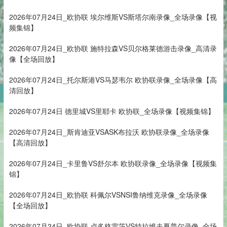
2026年07月24日_欧协联 埃尔维斯VS斯塔尔南录像_全场录像【视
频集锦】
2026年07月24日_欧协联 施特拉森VS贝尔格莱德游击录像_高清录
像【全场回放】
2026年07月24日_托尔斯港VS马瑟韦尔 欧协联录像_全场录像【高
清回放】
2026年07月24日 德里城VS里耶卡 欧协联_全场录像【视频集锦】
2026年07月24日_斯肯迪亚VSASK布拉沃 欧协联录像_全场录像
【高清回放】
2026年07月24日_卡里鲁VS舒尔本 欧协联录像_全场录像【视频集
锦】
2026年07月24日_欧协联 科佩尔VSNSI鲁纳维克录像_全场录像
【全场回放】
2026年07月24日_欧协联 卢多格雷茨VS特拉维夫夏普尔录像_全场