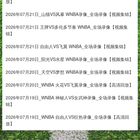
放】
2026年07月21日_山猫VS风暴 WNBA录像_全场录像【视频集锦】
2026年07月21日 王牌VS多伦多节奏 WNBA_全场录像【视频集
锦】
2026年07月21日 自由人VS飞翼 WNBA_全场录像【视频集锦】
2026年07月20日_阳光VS水星 WNBA录像_全场录像【视频集锦】
2026年07月20日_天空VS梦想 WNBA录像_全场录像【视频集锦】
2026年07月20日_WNBA 火花VS飞翼录像_全场录像【高清回放】
2026年07月19日_WNBA 神秘人VS女武神录像_全场录像【视频集
锦】
2026年07月19日_WNBA 自由人VS狂热录像_全场录像【高清回
放】