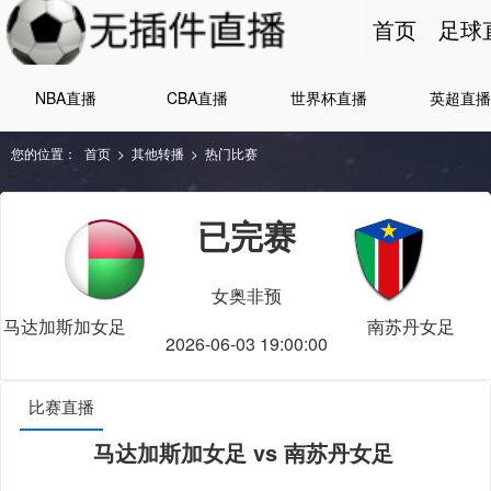
首页
足球
NBA直播
CBA直播
世界杯直播
英超直播
您的位置：
首页
>
其他转播
>
热门比赛
已完赛
女奥非预
马达加斯加女足
南苏丹女足
2026-06-03 19:00:00
比赛直播
马达加斯加女足 vs 南苏丹女足