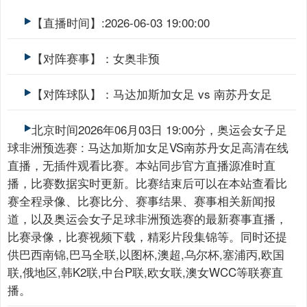
【直播时间】:2026-06-03 19:00:00
【对阵赛事】：女奥非预
【对阵球队】：马达加斯加女足 vs 南苏丹女足
北京时间2026年06月03日 19:00分，奥运会女子足
球非洲预选赛 : 马达加斯加女足VS南苏丹女足高清在线
直播，无插件观看比赛。本站同步官方直播源准时直
播，比赛数据实时更新。比赛结束后可以在本站查看比
赛全程录像、比赛比分、赛事结果、赛事相关新闻报
道，以及奥运会女子足球非洲预选赛的最新赛事直播，
比赛录像，比赛视频下载，精彩片段集锦等。同时还提
供巴西南锦,巴马全联,以图杯,澳超,乌尔杯,塞浦丙,欧国
联,俄地区,韩K2联,中台P联,欧女联,澳女WCC等联赛直
播。