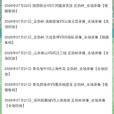
2026年07月22日 陕西联合VS兰州陇原竞技 足协杯_全场录像【视
频集锦】
2026年07月21日_足协杯 成都蓉城VS云南玉昆录像_全场录像【高
清回放】
2026年07月21日_足协杯 大连英博VS河南队录像_全场录像【视频
集锦】
2026年07月21日_山东泰山VS武汉三镇 足协杯录像_全场录像【全
场回放】
2026年07月21日 青岛海牛VS上海申花 足协杯_全场录像【全场回
放】
2026年07月21日 青岛西海岸VS重庆铜梁龙 足协杯_全场录像【视
频集锦】
2026年07月21日_深圳新鹏城VS上海海港 足协杯录像_全场录像
【全场回放】