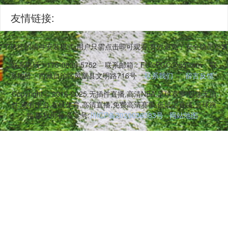
友情链接:
弃了传统的插件安装模式,用户只需点击即可观看,有效避免了安全隐患和
联系电话：176-0838-5752
联系邮箱：FUfcPGC@qq.com
联
系地址：西藏自治区凤凰县文明路716号
联系我们
留言反馈
Copyright © 2016-2025 无插件直播,高清NBA,足球赛事,极速无插
件,观看平台,在线体育,高清直播,免费高清赛事,低延迟直播,篮球视
频 版权所有 备案号:
川ICP备2020036383号
网站地图