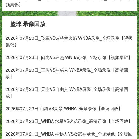
频集锦】
篮球 录像回放
2026年07月23日_飞翼VS波特兰火焰 WNBA录像_全场录像【视频
集锦】
2026年07月23日_阳光VS狂热 WNBA录像_全场录像【视频集锦】
2026年07月23日_王牌VS神秘人 WNBA录像_全场录像【高清回
放】
2026年07月23日_天空VS自由人 WNBA录像_全场录像【高清回
放】
2026年07月23日 山猫VS风暴 WNBA_全场录像【全场回放】
2026年07月23日_WNBA 水星VS火花录像_高清录像【全场回放】
2026年07月21日_WNBA 神秘人VS女武神录像_全场录像【全场回