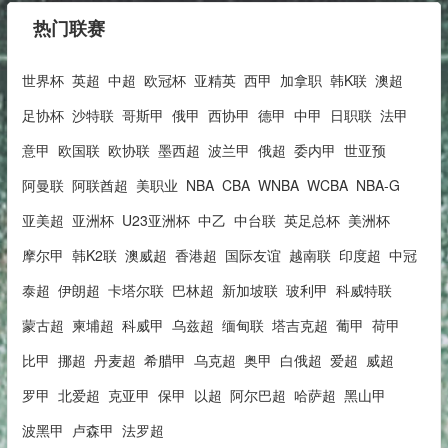
热门联赛
世界杯
英超
中超
欧冠杯
亚精英
西甲
加拿职
韩K联
澳超
足协杯
沙特联
哥斯甲
俄甲
西协甲
德甲
中甲
日职联
法甲
意甲
欧国联
欧协联
墨西超
波兰甲
俄超
委内甲
世亚预
阿曼联
阿联酋超
美职业
NBA
CBA
WNBA
WCBA
NBA-G
亚美超
亚洲杯
U23亚洲杯
中乙
中台联
英足总杯
美洲杯
摩尔甲
韩K2联
澳威超
香港超
国际友谊
越南联
印度超
中冠
泰超
伊朗超
卡塔尔联
巴林超
新加坡联
玻利甲
科威特联
蒙古超
柬埔超
科威甲
乌兹超
缅甸联
塔吉克超
葡甲
荷甲
比甲
挪超
丹麦超
希腊甲
乌克超
奥甲
白俄超
爱超
威超
罗甲
北爱超
克亚甲
保甲
以超
阿尔巴超
哈萨超
黑山甲
波黑甲
卢森甲
法罗超