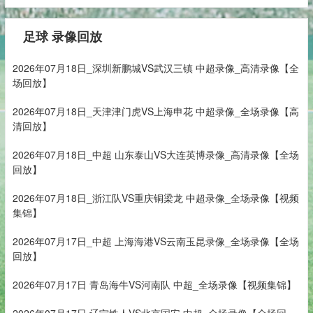
足球 录像回放
2026年07月18日_深圳新鹏城VS武汉三镇 中超录像_高清录像【全
场回放】
2026年07月18日_天津津门虎VS上海申花 中超录像_全场录像【高
清回放】
2026年07月18日_中超 山东泰山VS大连英博录像_高清录像【全场
回放】
2026年07月18日_浙江队VS重庆铜梁龙 中超录像_全场录像【视频
集锦】
2026年07月17日_中超 上海海港VS云南玉昆录像_全场录像【全场
回放】
2026年07月17日 青岛海牛VS河南队 中超_全场录像【视频集锦】