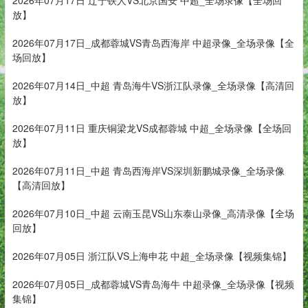
2026年07月17日 辽宁铁人VS北京国安 中超_全场录像【全场回
放】
2026年07月17日_成都蓉城VS青岛西海岸 中超录像_全场录像【全
场回放】
2026年07月14日_中超 青岛海牛VS浙江队录像_全场录像【高清回
放】
2026年07月11日 重庆铜梁龙VS成都蓉城 中超_全场录像【全场回
放】
2026年07月11日_中超 青岛西海岸VS深圳新鹏城录像_全场录像
【高清回放】
2026年07月10日_中超 云南玉昆VS山东泰山录像_高清录像【全场
回放】
2026年07月05日 浙江队VS上海申花 中超_全场录像【视频集锦】
2026年07月05日_成都蓉城VS青岛海牛 中超录像_全场录像【视频
集锦】