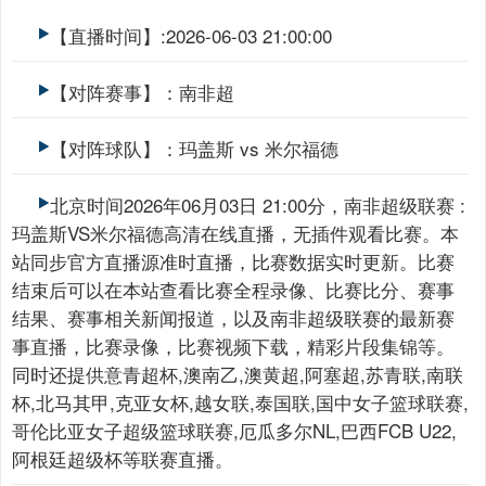
【直播时间】:2026-06-03 21:00:00
【对阵赛事】：南非超
【对阵球队】：玛盖斯 vs 米尔福德
北京时间2026年06月03日 21:00分，南非超级联赛 :
玛盖斯VS米尔福德高清在线直播，无插件观看比赛。本
站同步官方直播源准时直播，比赛数据实时更新。比赛
结束后可以在本站查看比赛全程录像、比赛比分、赛事
结果、赛事相关新闻报道，以及南非超级联赛的最新赛
事直播，比赛录像，比赛视频下载，精彩片段集锦等。
同时还提供意青超杯,澳南乙,澳黄超,阿塞超,苏青联,南联
杯,北马其甲,克亚女杯,越女联,泰国联,国中女子篮球联赛,
哥伦比亚女子超级篮球联赛,厄瓜多尔NL,巴西FCB U22,
阿根廷超级杯等联赛直播。