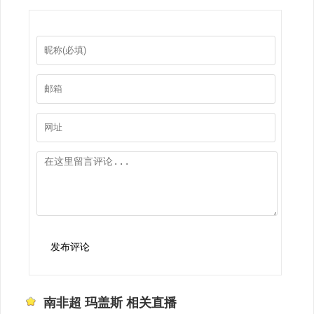
发布评论
南非超 玛盖斯 相关直播