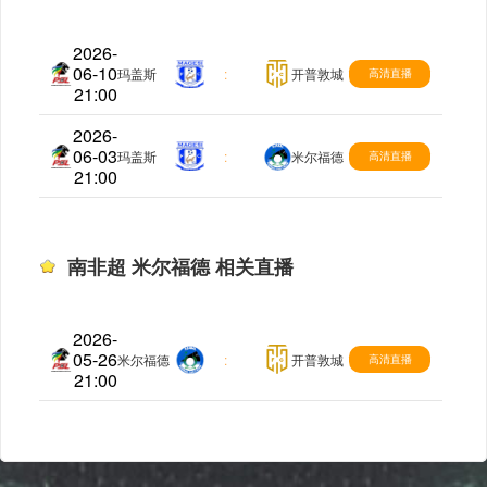
2026-
06-10
南非超
玛盖斯
:
开普敦城
高清直播
21:00
2026-
06-03
南非超
玛盖斯
:
米尔福德
高清直播
21:00
南非超 米尔福德 相关直播
2026-
05-26
南非超
米尔福德
:
开普敦城
高清直播
21:00