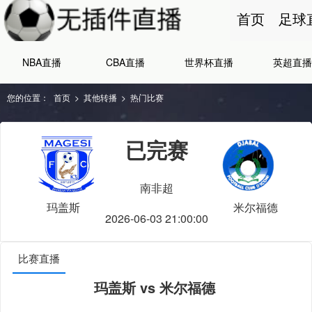
首页
足球
NBA直播
CBA直播
世界杯直播
英超直播
您的位置：
首页
>
其他转播
>
热门比赛
已完赛
南非超
玛盖斯
米尔福德
2026-06-03 21:00:00
比赛直播
玛盖斯 vs 米尔福德