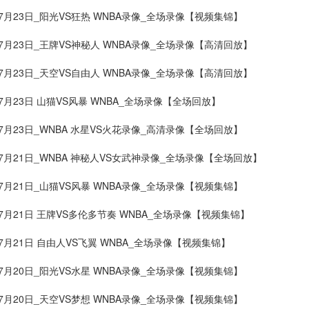
07月23日_阳光VS狂热 WNBA录像_全场录像【视频集锦】
年07月23日_王牌VS神秘人 WNBA录像_全场录像【高清回放】
年07月23日_天空VS自由人 WNBA录像_全场录像【高清回放】
07月23日 山猫VS风暴 WNBA_全场录像【全场回放】
07月23日_WNBA 水星VS火花录像_高清录像【全场回放】
年07月21日_WNBA 神秘人VS女武神录像_全场录像【全场回放】
07月21日_山猫VS风暴 WNBA录像_全场录像【视频集锦】
07月21日 王牌VS多伦多节奏 WNBA_全场录像【视频集锦】
07月21日 自由人VS飞翼 WNBA_全场录像【视频集锦】
07月20日_阳光VS水星 WNBA录像_全场录像【视频集锦】
07月20日_天空VS梦想 WNBA录像_全场录像【视频集锦】