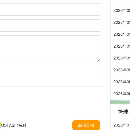
2026
2026
2026
2026
2026
2026
2026
2026
篮球
2026
USFAS巴马科
高清直播