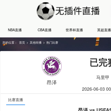
NBA直播
CBA直播
世界杯直播
英超直播
您的位置：
首页
>
其他转播
>
热门比赛
已完
马里甲
昂泽
2026-06-03 00
比赛直播
昂泽 vs USF