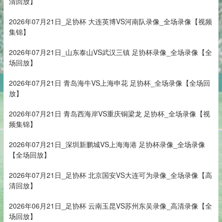
清回放】
2026年07月21日_足协杯 大连英博VS河南队录像_全场录像【视频
集锦】
2026年07月21日_山东泰山VS武汉三镇 足协杯录像_全场录像【全
场回放】
2026年07月21日 青岛海牛VS上海申花 足协杯_全场录像【全场回
放】
2026年07月21日 青岛西海岸VS重庆铜梁龙 足协杯_全场录像【视
频集锦】
2026年07月21日_深圳新鹏城VS上海海港 足协杯录像_全场录像
【全场回放】
2026年07月21日_足协杯 北京国安VS大连可为录像_全场录像【高
清回放】
2026年06月21日_足协杯 云南玉昆VS苏州东吴录像_高清录像【全
场回放】