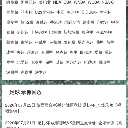
阿曼联
阿联酋超
美职业
NBA
CBA
WNBA
WCBA
NBA-G
亚美超
亚洲杯
U23亚洲杯
中乙
中台联
英足总杯
美洲杯
摩尔甲
韩K2联
澳威超
香港超
国际友谊
越南联
印度超
中冠
泰超
伊朗超
卡塔尔联
巴林超
新加坡联
玻利甲
科威特联
蒙古超
柬埔超
科威甲
乌兹超
缅甸联
塔吉克超
葡甲
荷甲
比甲
挪超
丹麦超
希腊甲
乌克超
奥甲
白俄超
爱超
威超
罗甲
北爱超
克亚甲
保甲
以超
阿尔巴超
哈萨超
黑山甲
波黑甲
卢森甲
法罗超
足球 录像回放
2026年07月22日 陕西联合VS兰州陇原竞技 足协杯_全场录像【视
频集锦】
2026年07月21日_足协杯 成都蓉城VS云南玉昆录像_全场录像【高