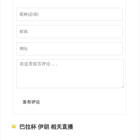
发布评论
巴拉杯 伊胡 相关直播