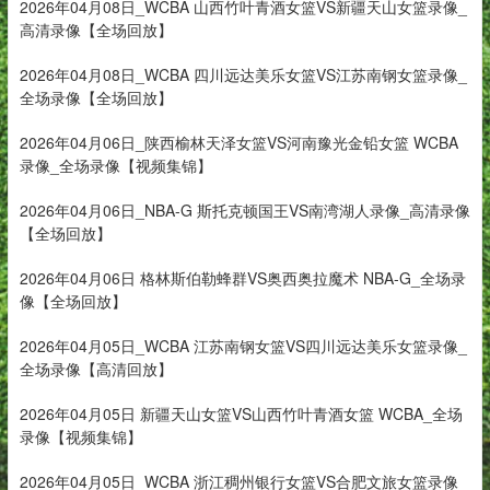
2026年04月08日_WCBA 山西竹叶青酒女篮VS新疆天山女篮录像_
高清录像【全场回放】
2026年04月08日_WCBA 四川远达美乐女篮VS江苏南钢女篮录像_
全场录像【全场回放】
2026年04月06日_陕西榆林天泽女篮VS河南豫光金铅女篮 WCBA
录像_全场录像【视频集锦】
2026年04月06日_NBA-G 斯托克顿国王VS南湾湖人录像_高清录像
【全场回放】
2026年04月06日 格林斯伯勒蜂群VS奥西奥拉魔术 NBA-G_全场录
像【全场回放】
2026年04月05日_WCBA 江苏南钢女篮VS四川远达美乐女篮录像_
全场录像【高清回放】
2026年04月05日 新疆天山女篮VS山西竹叶青酒女篮 WCBA_全场
录像【视频集锦】
2026年04月05日_WCBA 浙江稠州银行女篮VS合肥文旅女篮录像_