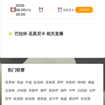
2026-
06-05
巴拉杯
伊胡
:
圣莫尼卡
高清直播
00:00
巴拉杯 圣莫尼卡 相关直播
热门联赛
世界杯
英超
中超
欧冠杯
亚精英
西甲
加拿职
韩K联
澳超
足协杯
沙特联
哥斯甲
俄甲
西协甲
德甲
中甲
日职联
法甲
意甲
欧国联
欧协联
墨西超
波兰甲
俄超
委内甲
世亚预