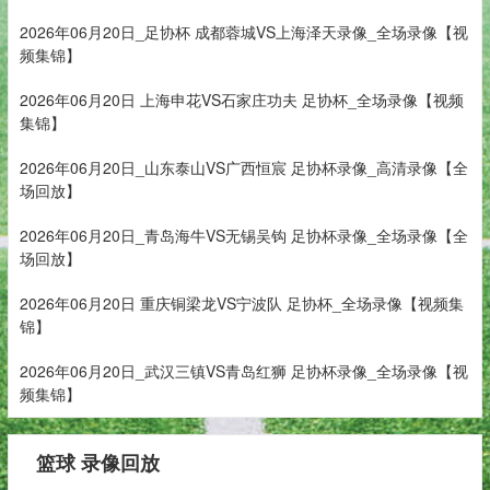
2026年06月20日_足协杯 成都蓉城VS上海泽天录像_全场录像【视
频集锦】
2026年06月20日 上海申花VS石家庄功夫 足协杯_全场录像【视频
集锦】
2026年06月20日_山东泰山VS广西恒宸 足协杯录像_高清录像【全
场回放】
2026年06月20日_青岛海牛VS无锡吴钩 足协杯录像_全场录像【全
场回放】
2026年06月20日 重庆铜梁龙VS宁波队 足协杯_全场录像【视频集
锦】
2026年06月20日_武汉三镇VS青岛红狮 足协杯录像_全场录像【视
频集锦】
篮球 录像回放