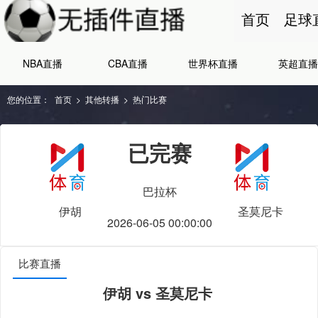
首页
足球
NBA直播
CBA直播
世界杯直播
英超直播
您的位置：
首页
>
其他转播
>
热门比赛
已完赛
巴拉杯
伊胡
圣莫尼卡
2026-06-05 00:00:00
比赛直播
伊胡 vs 圣莫尼卡