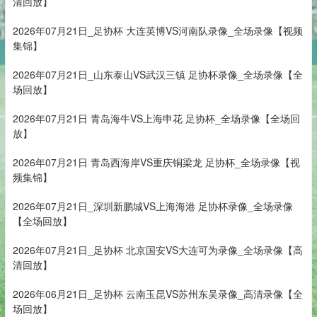
清回放】
2026年07月21日_足协杯 大连英博VS河南队录像_全场录像【视频
集锦】
2026年07月21日_山东泰山VS武汉三镇 足协杯录像_全场录像【全
场回放】
2026年07月21日 青岛海牛VS上海申花 足协杯_全场录像【全场回
放】
2026年07月21日 青岛西海岸VS重庆铜梁龙 足协杯_全场录像【视
频集锦】
2026年07月21日_深圳新鹏城VS上海海港 足协杯录像_全场录像
【全场回放】
2026年07月21日_足协杯 北京国安VS大连可为录像_全场录像【高
清回放】
2026年06月21日_足协杯 云南玉昆VS苏州东吴录像_高清录像【全
场回放】