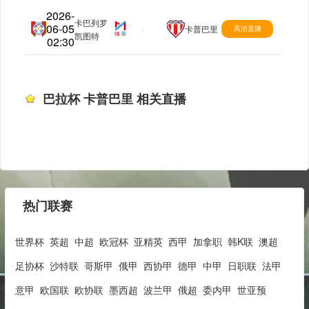
2026-
卡巴列罗
06-05
巴拉杯
:
卡普巴里
高清直播
凯图特
02:30
巴拉杯 卡普巴里 相关直播
热门联赛
世界杯
英超
中超
欧冠杯
亚精英
西甲
加拿职
韩K联
澳超
足协杯
沙特联
哥斯甲
俄甲
西协甲
德甲
中甲
日职联
法甲
意甲
欧国联
欧协联
墨西超
波兰甲
俄超
委内甲
世亚预