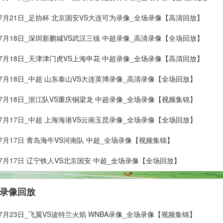
年07月21日_足协杯 北京国安VS大连可为录像_全场录像【高清回放】
年07月18日_深圳新鹏城VS武汉三镇 中超录像_高清录像【全场回放】
年07月18日_天津津门虎VS上海申花 中超录像_全场录像【高清回放】
年07月18日_中超 山东泰山VS大连英博录像_高清录像【全场回放】
年07月18日_浙江队VS重庆铜梁龙 中超录像_全场录像【视频集锦】
年07月17日_中超 上海海港VS云南玉昆录像_全场录像【全场回放】
年07月17日 青岛海牛VS河南队 中超_全场录像【视频集锦】
年07月17日 辽宁铁人VS北京国安 中超_全场录像【全场回放】
 录像回放
年07月23日_飞翼VS波特兰火焰 WNBA录像_全场录像【视频集锦】