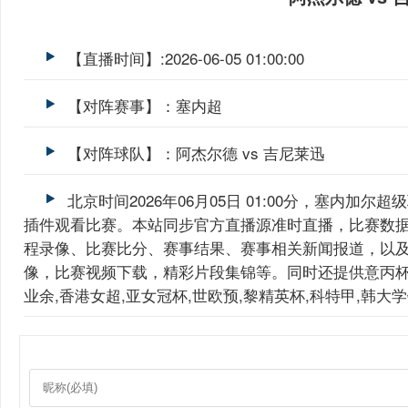
【直播时间】:2026-06-05 01:00:00
【对阵赛事】：塞内超
【对阵球队】：阿杰尔德 vs 吉尼莱迅
北京时间2026年06月05日 01:00分，塞内加尔
插件观看比赛。本站同步官方直播源准时直播，比赛数
程录像、比赛比分、赛事结果、赛事相关新闻报道，以
像，比赛视频下载，精彩片段集锦等。同时还提供意丙杯,巴阿
业余,香港女超,亚女冠杯,世欧预,黎精英杯,科特甲,韩大学