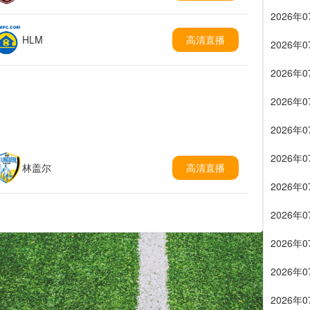
2026年
HLM
高清直播
2026
2026
2026年
2026年
2026
林盖尔
高清直播
2026年
2026年
2026年
2026年
2026年