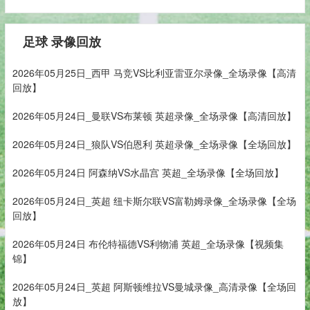
足球 录像回放
2026年05月25日_西甲 马竞VS比利亚雷亚尔录像_全场录像【高清
回放】
2026年05月24日_曼联VS布莱顿 英超录像_全场录像【高清回放】
2026年05月24日_狼队VS伯恩利 英超录像_全场录像【全场回放】
2026年05月24日 阿森纳VS水晶宫 英超_全场录像【全场回放】
2026年05月24日_英超 纽卡斯尔联VS富勒姆录像_全场录像【全场
回放】
2026年05月24日 布伦特福德VS利物浦 英超_全场录像【视频集
锦】
2026年05月24日_英超 阿斯顿维拉VS曼城录像_高清录像【全场回
放】