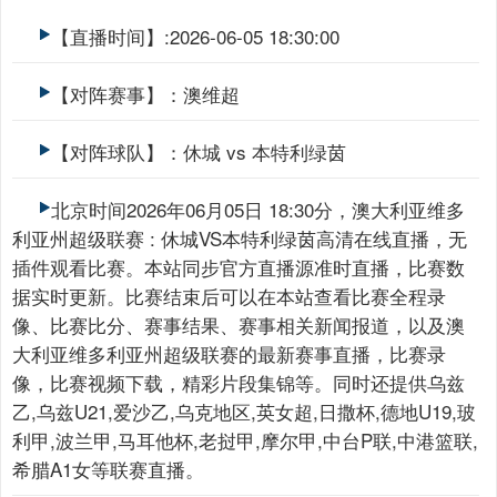
【直播时间】:2026-06-05 18:30:00
【对阵赛事】：澳维超
【对阵球队】：休城 vs 本特利绿茵
北京时间2026年06月05日 18:30分，澳大利亚维多
利亚州超级联赛 : 休城VS本特利绿茵高清在线直播，无
插件观看比赛。本站同步官方直播源准时直播，比赛数
据实时更新。比赛结束后可以在本站查看比赛全程录
像、比赛比分、赛事结果、赛事相关新闻报道，以及澳
大利亚维多利亚州超级联赛的最新赛事直播，比赛录
像，比赛视频下载，精彩片段集锦等。同时还提供乌兹
乙,乌兹U21,爱沙乙,乌克地区,英女超,日撒杯,德地U19,玻
利甲,波兰甲,马耳他杯,老挝甲,摩尔甲,中台P联,中港篮联,
希腊A1女等联赛直播。