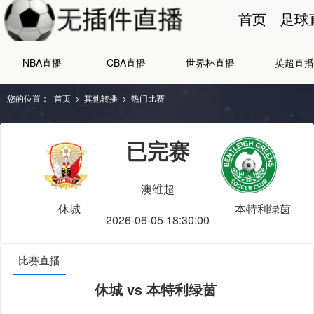
首页
足球
NBA直播
CBA直播
世界杯直播
英超直播
您的位置：
首页
>
其他转播
>
热门比赛
已完赛
澳维超
休城
本特利绿茵
2026-06-05 18:30:00
比赛直播
休城 vs 本特利绿茵