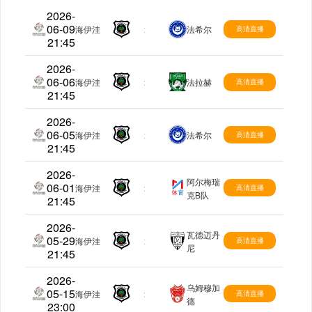
2026-
06-09
苏丹超
海伊洼
:
法希尔
高清直播
21:45
2026-
06-06
苏丹超
海伊洼
:
法拉赫
高清直播
21:45
2026-
06-05
苏丹超
海伊洼
:
法希尔
高清直播
21:45
2026-
阿尔梅瑞
06-01
苏丹超
海伊洼
:
高清直播
克B队
21:45
2026-
瓦德迈丹
05-29
苏丹超
海伊洼
:
高清直播
尼
21:45
2026-
乌姆穆加
05-15
苏丹超
海伊洼
:
高清直播
德
23:00