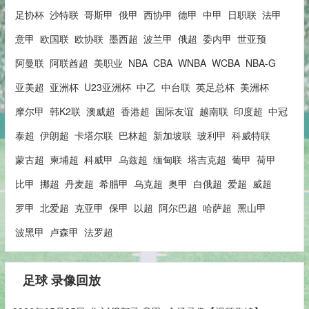
足协杯
沙特联
哥斯甲
俄甲
西协甲
德甲
中甲
日职联
法甲
意甲
欧国联
欧协联
墨西超
波兰甲
俄超
委内甲
世亚预
阿曼联
阿联酋超
美职业
NBA
CBA
WNBA
WCBA
NBA-G
亚美超
亚洲杯
U23亚洲杯
中乙
中台联
英足总杯
美洲杯
摩尔甲
韩K2联
澳威超
香港超
国际友谊
越南联
印度超
中冠
泰超
伊朗超
卡塔尔联
巴林超
新加坡联
玻利甲
科威特联
蒙古超
柬埔超
科威甲
乌兹超
缅甸联
塔吉克超
葡甲
荷甲
比甲
挪超
丹麦超
希腊甲
乌克超
奥甲
白俄超
爱超
威超
罗甲
北爱超
克亚甲
保甲
以超
阿尔巴超
哈萨超
黑山甲
波黑甲
卢森甲
法罗超
足球 录像回放