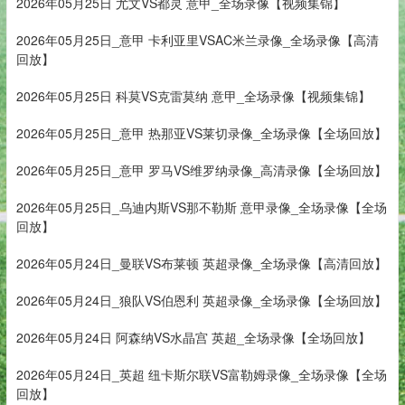
2026年05月25日 尤文VS都灵 意甲_全场录像【视频集锦】
2026年05月25日_意甲 卡利亚里VSAC米兰录像_全场录像【高清
回放】
2026年05月25日 科莫VS克雷莫纳 意甲_全场录像【视频集锦】
2026年05月25日_意甲 热那亚VS莱切录像_全场录像【全场回放】
2026年05月25日_意甲 罗马VS维罗纳录像_高清录像【全场回放】
2026年05月25日_乌迪内斯VS那不勒斯 意甲录像_全场录像【全场
回放】
2026年05月24日_曼联VS布莱顿 英超录像_全场录像【高清回放】
2026年05月24日_狼队VS伯恩利 英超录像_全场录像【全场回放】
2026年05月24日 阿森纳VS水晶宫 英超_全场录像【全场回放】
2026年05月24日_英超 纽卡斯尔联VS富勒姆录像_全场录像【全场
回放】