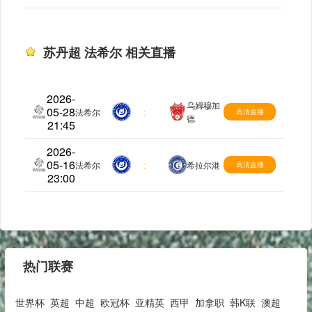
苏丹超 法希尔 相关直播
2026-
乌姆穆加
05-28
苏丹超
法希尔
:
高清直播
德
21:45
2026-
05-16
苏丹超
法希尔
:
希拉尔港
高清直播
23:00
热门联赛
世界杯
英超
中超
欧冠杯
亚精英
西甲
加拿职
韩K联
澳超