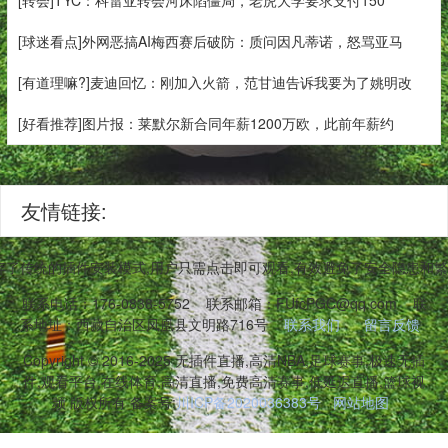
[球迷看点]外网恶搞AI梅西赛后破防：质问因凡蒂诺，怒骂亚马
[有道理嘛?]麦迪回忆：刚加入火箭，范甘迪告诉我要为了姚明改
[好看推荐]图片报：莱默尔新合同年薪1200万欧，此前年薪约
友情链接:
弃了传统的插件安装模式,用户只需点击即可观看,有效避免了安全隐患和
联系电话：176-0838-5752
联系邮箱：FUfcPGC@qq.com
联
系地址：西藏自治区凤凰县文明路716号
联系我们
留言反馈
Copyright © 2016-2025 无插件直播,高清NBA,足球赛事,极速无插
件,观看平台,在线体育,高清直播,免费高清赛事,低延迟直播,篮球视
频 版权所有 备案号:
川ICP备2020036383号
网站地图