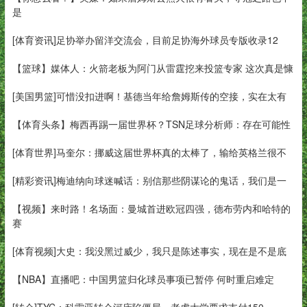
是
[体育资讯]足协举办留洋交流会，目前足协海外球员专版收录12
【篮球】媒体人：火箭老板为阿门从雷霆挖来投篮专家 这次真是慷
[美国男篮]可惜没扣进啊！基德当年给詹姆斯传的空接，实在太有
【体育头条】梅西再踢一届世界杯？TSN足球分析师：存在可能性
[体育世界]马奎尔：挪威这届世界杯真的太棒了，输给英格兰很不
[精彩资讯]梅迪纳向球迷喊话：别信那些阴谋论的鬼话，我们是一
【视频】来时路！名场面：曼城首进欧冠四强，德布劳内和哈特的
赛
[体育视频]大史：我没黑过威少，我只是陈述事实，现在是不是底
【NBA】直播吧：中国男篮归化球员事项已暂停 何时重启难定
[转会]TYC：科雷亚转会河床陷僵局，老虎大学要求支付150