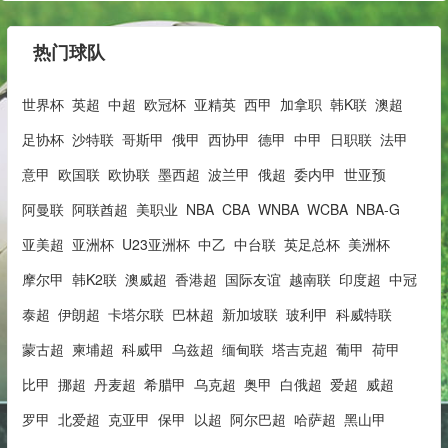
热门球队
世界杯
英超
中超
欧冠杯
亚精英
西甲
加拿职
韩K联
澳超
足协杯
沙特联
哥斯甲
俄甲
西协甲
德甲
中甲
日职联
法甲
意甲
欧国联
欧协联
墨西超
波兰甲
俄超
委内甲
世亚预
阿曼联
阿联酋超
美职业
NBA
CBA
WNBA
WCBA
NBA-G
亚美超
亚洲杯
U23亚洲杯
中乙
中台联
英足总杯
美洲杯
摩尔甲
韩K2联
澳威超
香港超
国际友谊
越南联
印度超
中冠
泰超
伊朗超
卡塔尔联
巴林超
新加坡联
玻利甲
科威特联
蒙古超
柬埔超
科威甲
乌兹超
缅甸联
塔吉克超
葡甲
荷甲
比甲
挪超
丹麦超
希腊甲
乌克超
奥甲
白俄超
爱超
威超
罗甲
北爱超
克亚甲
保甲
以超
阿尔巴超
哈萨超
黑山甲