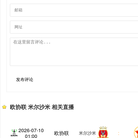
发布评论
欧协联 米尔沙米 相关直播
2026-07-10
欧协联
:
米尔沙米
01:00