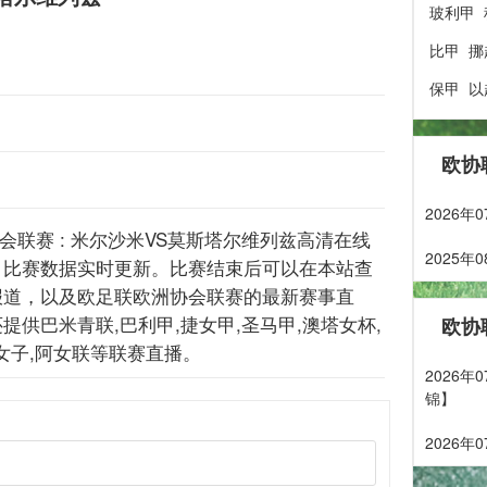
玻利甲
比甲
挪
保甲
以
欧协
2026
洲协会联赛 : 米尔沙米VS莫斯塔尔维列兹高清在线
2025
，比赛数据实时更新。比赛结束后可以在本站查
报道，以及欧足联欧洲协会联赛的最新赛事直
供巴米青联,巴利甲,捷女甲,圣马甲,澳塔女杯,
欧协
 女子,阿女联等联赛直播。
2026
锦】
2026