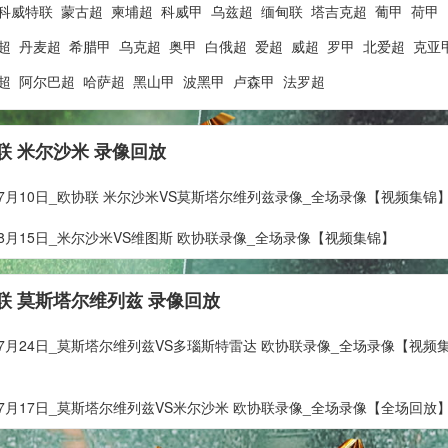
科威特联
蒙古超
柬埔超
科威甲
乌兹超
缅甸联
塔吉克超
葡甲
荷甲
超
丹麦超
希腊甲
乌克超
奥甲
白俄超
爱超
威超
罗甲
北爱超
克亚
超
阿尔巴超
哈萨超
黑山甲
波黑甲
卢森甲
法罗超
联 米尔沙米 录像回放
年07月10日_欧协联 米尔沙米VS莫斯塔尔维列兹录像_全场录像【视频集锦
年08月15日_米尔沙米VS维图斯 欧协联录像_全场录像【视频集锦】
联 莫斯塔尔维列兹 录像回放
年07月24日_莫斯塔尔维列兹VS多瑙斯特雷达 欧协联录像_全场录像【视频
年07月17日_莫斯塔尔维列兹VS米尔沙米 欧协联录像_全场录像【全场回放