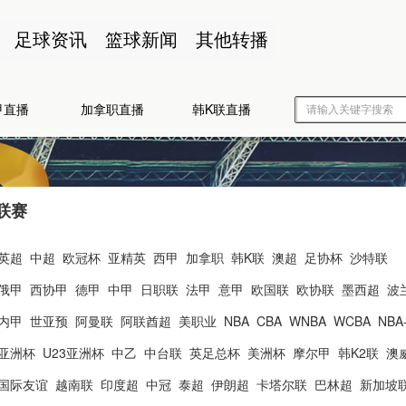
足球资讯
篮球新闻
其他转播
甲直播
加拿职直播
韩K联直播
联赛
英超
中超
欧冠杯
亚精英
西甲
加拿职
韩K联
澳超
足协杯
沙特联
俄甲
西协甲
德甲
中甲
日职联
法甲
意甲
欧国联
欧协联
墨西超
波
内甲
世亚预
阿曼联
阿联酋超
美职业
NBA
CBA
WNBA
WCBA
NBA
亚洲杯
U23亚洲杯
中乙
中台联
英足总杯
美洲杯
摩尔甲
韩K2联
澳
国际友谊
越南联
印度超
中冠
泰超
伊朗超
卡塔尔联
巴林超
新加坡