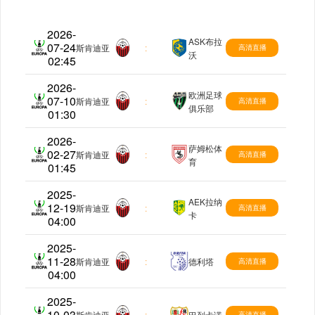
2026-
ASK布拉
07-24
欧协联
斯肯迪亚
:
高清直播
沃
02:45
2026-
欧洲足球
07-10
欧协联
斯肯迪亚
:
高清直播
俱乐部
01:30
2026-
萨姆松体
02-27
欧协联
斯肯迪亚
:
高清直播
育
01:45
2025-
AEK拉纳
12-19
欧协联
斯肯迪亚
:
高清直播
卡
04:00
2025-
11-28
欧协联
斯肯迪亚
:
德利塔
高清直播
04:00
2025-
10-03
欧协联
斯肯迪亚
:
巴列卡诺
高清直播