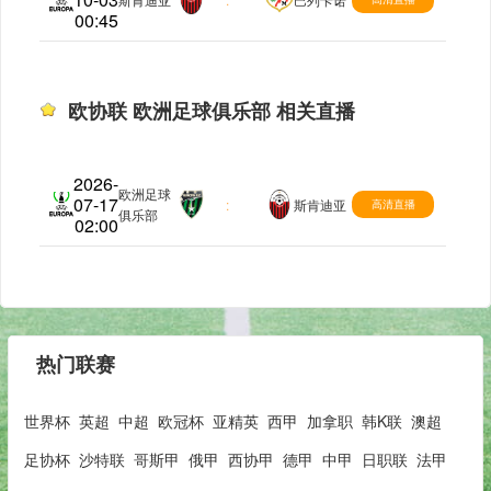
00:45
欧协联 欧洲足球俱乐部 相关直播
2026-
欧洲足球
07-17
欧协联
:
斯肯迪亚
高清直播
俱乐部
02:00
热门联赛
世界杯
英超
中超
欧冠杯
亚精英
西甲
加拿职
韩K联
澳超
足协杯
沙特联
哥斯甲
俄甲
西协甲
德甲
中甲
日职联
法甲