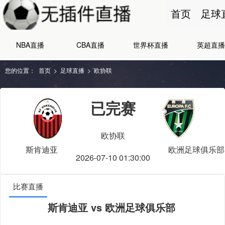
首页
足球
NBA直播
CBA直播
世界杯直播
英超直播
您的位置：
首页
>
足球直播
>
欧协联
已完赛
欧协联
斯肯迪亚
欧洲足球俱乐部
2026-07-10 01:30:00
比赛直播
斯肯迪亚 vs 欧洲足球俱乐部