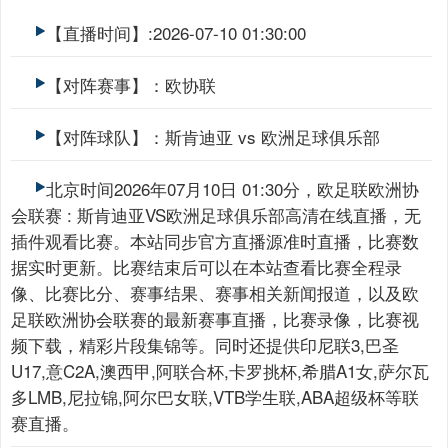
【直播时间】:2026-07-10 01:30:00
【对阵赛事】：欧协联
【对阵球队】：斯肯迪亚 vs 欧洲足球俱乐部
北京时间2026年07月10日 01:30分，欧足联欧洲协
会联赛 : 斯肯迪亚VS欧洲足球俱乐部高清在线直播，无
插件观看比赛。本站同步官方直播源准时直播，比赛数
据实时更新。比赛结束后可以在本站查看比赛全程录
像、比赛比分、赛事结果、赛事相关新闻报道，以及欧
足联欧洲协会联赛的最新赛事直播，比赛录像，比赛视
频下载，精彩片段集锦等。同时还提供印尼联3,巴圣
U17,意C2A,澳西甲,阿联合杯,卡罗挑杯,希腊A1女,萨尔瓦
多LMB,尼拉锦,阿尔巴女联,VTB学生联,ABA超级杯等联
赛直播。