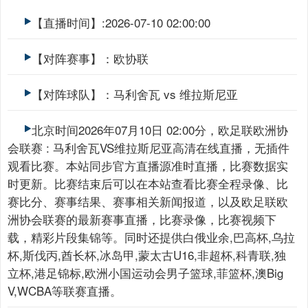
【直播时间】:2026-07-10 02:00:00
【对阵赛事】：欧协联
【对阵球队】：马利舍瓦 vs 维拉斯尼亚
北京时间2026年07月10日 02:00分，欧足联欧洲协
会联赛 : 马利舍瓦VS维拉斯尼亚高清在线直播，无插件
观看比赛。本站同步官方直播源准时直播，比赛数据实
时更新。比赛结束后可以在本站查看比赛全程录像、比
赛比分、赛事结果、赛事相关新闻报道，以及欧足联欧
洲协会联赛的最新赛事直播，比赛录像，比赛视频下
载，精彩片段集锦等。同时还提供白俄业余,巴高杯,乌拉
杯,斯伐丙,酋长杯,冰岛甲,蒙太古U16,非超杯,科青联,独
立杯,港足锦标,欧洲小国运动会男子篮球,菲篮杯,澳Big
V,WCBA等联赛直播。