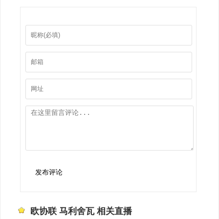
发布评论
欧协联 马利舍瓦 相关直播