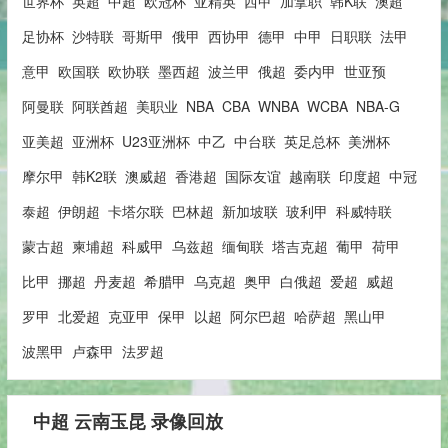
世界杯
英超
中超
欧冠杯
亚精英
西甲
加拿职
韩K联
澳超
足协杯
沙特联
哥斯甲
俄甲
西协甲
德甲
中甲
日职联
法甲
意甲
欧国联
欧协联
墨西超
波兰甲
俄超
委内甲
世亚预
阿曼联
阿联酋超
美职业
NBA
CBA
WNBA
WCBA
NBA-G
亚美超
亚洲杯
U23亚洲杯
中乙
中台联
英足总杯
美洲杯
摩尔甲
韩K2联
澳威超
香港超
国际友谊
越南联
印度超
中冠
泰超
伊朗超
卡塔尔联
巴林超
新加坡联
玻利甲
科威特联
蒙古超
柬埔超
科威甲
乌兹超
缅甸联
塔吉克超
葡甲
荷甲
比甲
挪超
丹麦超
希腊甲
乌克超
奥甲
白俄超
爱超
威超
罗甲
北爱超
克亚甲
保甲
以超
阿尔巴超
哈萨超
黑山甲
波黑甲
卢森甲
法罗超
中超 云南玉昆 录像回放