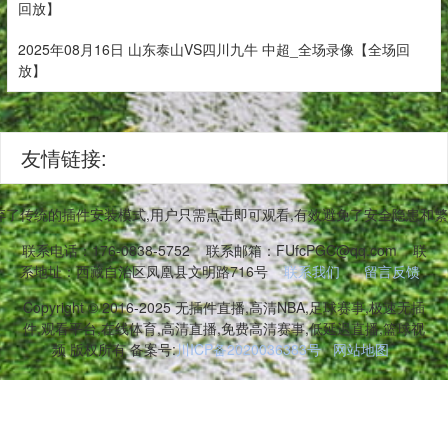
回放】
2025年08月16日 山东泰山VS四川九牛 中超_全场录像【全场回
放】
友情链接:
弃了传统的插件安装模式,用户只需点击即可观看,有效避免了安全隐患和
联系电话：176-0838-5752
联系邮箱：FUfcPGC@qq.com
联
系地址：西藏自治区凤凰县文明路716号
联系我们
留言反馈
Copyright © 2016-2025 无插件直播,高清NBA,足球赛事,极速无插
件,观看平台,在线体育,高清直播,免费高清赛事,低延迟直播,篮球视
频 版权所有 备案号:
川ICP备2020036383号
网站地图