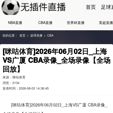
首页
足球
NBA直播
CBA直播
世界杯直播
英超直播
您的位置：
首页
>
篮球录播
>
CBA
[咪咕体育]2026年06月02日_上海
VS广厦 CBA录像_全场录像【全场
回放】
来源：咪咕体育
浏览：
2134
发表时间：2026-06-03 14:36:45
[咪咕体育]2026年06月02日_上海VS广厦 CBA录像_