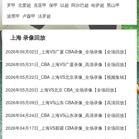
罗甲
北爱超
克亚甲
保甲
以超
阿尔巴超
哈萨超
黑山甲
波黑甲
卢森甲
法罗超
上海 录像回放
2026年06月02日_上海VS广厦 CBA录像_全场录像【全场回放】
2026年05月31日_CBA 上海VS广厦录像_高清录像【全场回放】
2026年05月22日_CBA 上海VS北京录像_全场录像【视频集锦】
2026年05月20日 上海VS北京 CBA_全场录像【全场回放】
2026年05月09日_上海VS山东 CBA录像_全场录像【高清回放】
2026年04月24日_CBA 上海VS山东录像_高清录像【全场回放】
2026年04月17日_上海VS新疆 CBA录像_全场录像【全场回放】