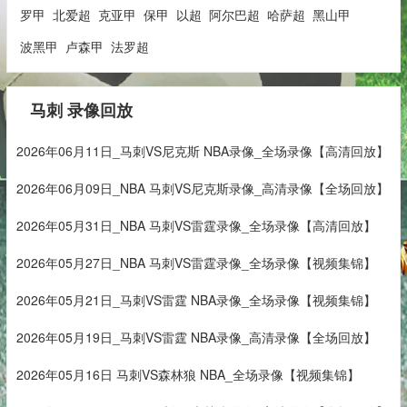
罗甲
北爱超
克亚甲
保甲
以超
阿尔巴超
哈萨超
黑山甲
波黑甲
卢森甲
法罗超
马刺 录像回放
2026年06月11日_马刺VS尼克斯 NBA录像_全场录像【高清回放】
2026年06月09日_NBA 马刺VS尼克斯录像_高清录像【全场回放】
2026年05月31日_NBA 马刺VS雷霆录像_全场录像【高清回放】
2026年05月27日_NBA 马刺VS雷霆录像_全场录像【视频集锦】
2026年05月21日_马刺VS雷霆 NBA录像_全场录像【视频集锦】
2026年05月19日_马刺VS雷霆 NBA录像_高清录像【全场回放】
2026年05月16日 马刺VS森林狼 NBA_全场录像【视频集锦】