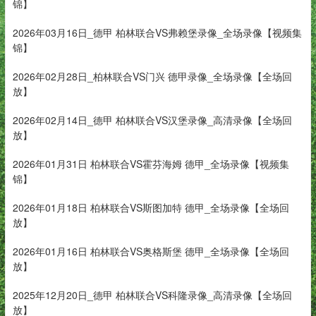
锦】
2026年03月16日_德甲 柏林联合VS弗赖堡录像_全场录像【视频集
锦】
2026年02月28日_柏林联合VS门兴 德甲录像_全场录像【全场回
放】
2026年02月14日_德甲 柏林联合VS汉堡录像_高清录像【全场回
放】
2026年01月31日 柏林联合VS霍芬海姆 德甲_全场录像【视频集
锦】
2026年01月18日 柏林联合VS斯图加特 德甲_全场录像【全场回
放】
2026年01月16日 柏林联合VS奥格斯堡 德甲_全场录像【全场回
放】
2025年12月20日_德甲 柏林联合VS科隆录像_高清录像【全场回
放】