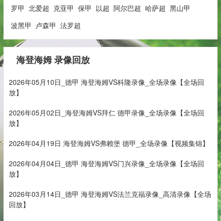
罗甲
北爱超
克亚甲
保甲
以超
阿尔巴超
哈萨超
黑山甲
波黑甲
卢森甲
法罗超
海登海姆 录像回放
2026年05月10日_德甲 海登海姆VS科隆录像_全场录像【全场回
放】
2026年05月02日_海登海姆VS拜仁 德甲录像_全场录像【全场回
放】
2026年04月19日 海登海姆VS弗赖堡 德甲_全场录像【视频集锦】
2026年04月04日_德甲 海登海姆VS门兴录像_全场录像【全场回
放】
2026年03月14日_德甲 海登海姆VS法兰克福录像_高清录像【全场
回放】