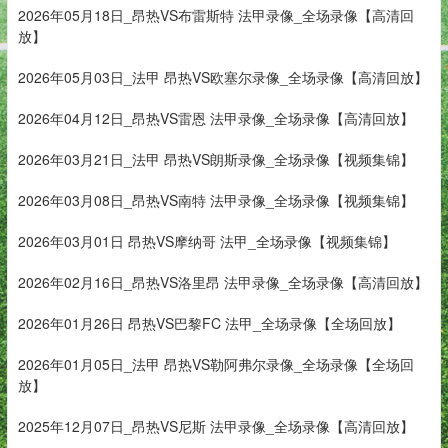
2026年05月18日_昂热VS布雷斯特 法甲录像_全场录像【高清回
放】
2026年05月03日_法甲 昂热VS欧塞尔录像_全场录像【高清回放】
2026年04月12日_昂热VS雷恩 法甲录像_全场录像【高清回放】
2026年03月21日_法甲 昂热VS朗斯录像_全场录像【视频集锦】
2026年03月08日_昂热VS南特 法甲录像_全场录像【视频集锦】
2026年03月01日 昂热VS摩纳哥 法甲_全场录像【视频集锦】
2026年02月16日_昂热VS洛里昂 法甲录像_全场录像【高清回放】
2026年01月26日 昂热VS巴黎FC 法甲_全场录像【全场回放】
2026年01月05日_法甲 昂热VS勒阿弗尔录像_全场录像【全场回
放】
2025年12月07日_昂热VS尼斯 法甲录像_全场录像【高清回放】