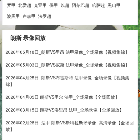
罗甲
北爱超
克亚甲
保甲
以超
阿尔巴超
哈萨超
黑山甲
波黑甲
卢森甲
法罗超
朗斯 录像回放
2026年05月18日_朗斯VS里昂 法甲录像_全场录像【视频集锦】
2026年05月03日_朗斯VS尼斯 法甲录像_全场录像【视频集锦】
2026年04月25日_朗斯VS布雷斯特 法甲录像_全场录像【视频集
锦】
2026年04月05日 朗斯VS里尔 法甲_全场录像【全场回放】
2026年03月15日 朗斯VS洛里昂 法甲_全场录像【全场回放】
2026年02月28日_法甲 朗斯VS斯特拉斯堡录像_高清录像【全场回
放】