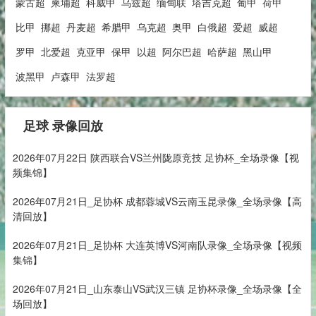
蒙古超
柬埔超
科威甲
乌兹超
缅甸联
塔吉克超
葡甲
荷甲
比甲
挪超
丹麦超
希腊甲
乌克超
奥甲
白俄超
爱超
威超
罗甲
北爱超
克亚甲
保甲
以超
阿尔巴超
哈萨超
黑山甲
波黑甲
卢森甲
法罗超
足球 录像回放
2026年07月22日 陕西联合VS兰州陇原竞技 足协杯_全场录像【视
频集锦】
2026年07月21日_足协杯 成都蓉城VS云南玉昆录像_全场录像【高
清回放】
2026年07月21日_足协杯 大连英博VS河南队录像_全场录像【视频
集锦】
2026年07月21日_山东泰山VS武汉三镇 足协杯录像_全场录像【全
场回放】