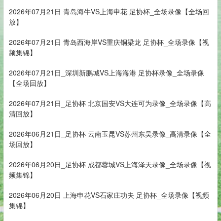
2026年07月21日 青岛海牛VS上海申花 足协杯_全场录像【全场回
放】
2026年07月21日 青岛西海岸VS重庆铜梁龙 足协杯_全场录像【视
频集锦】
2026年07月21日_深圳新鹏城VS上海海港 足协杯录像_全场录像
【全场回放】
2026年07月21日_足协杯 北京国安VS大连可为录像_全场录像【高
清回放】
2026年06月21日_足协杯 云南玉昆VS苏州东吴录像_高清录像【全
场回放】
2026年06月20日_足协杯 成都蓉城VS上海泽天录像_全场录像【视
频集锦】
2026年06月20日 上海申花VS石家庄功夫 足协杯_全场录像【视频
集锦】