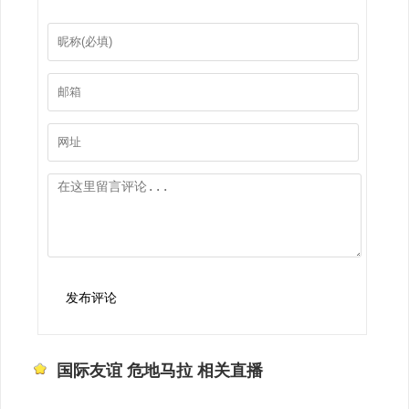
发布评论
国际友谊 危地马拉 相关直播