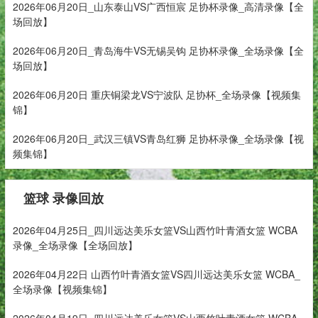
2026年06月20日_山东泰山VS广西恒宸 足协杯录像_高清录像【全
场回放】
2026年06月20日_青岛海牛VS无锡吴钩 足协杯录像_全场录像【全
场回放】
2026年06月20日 重庆铜梁龙VS宁波队 足协杯_全场录像【视频集
锦】
2026年06月20日_武汉三镇VS青岛红狮 足协杯录像_全场录像【视
频集锦】
篮球 录像回放
2026年04月25日_四川远达美乐女篮VS山西竹叶青酒女篮 WCBA
录像_全场录像【全场回放】
2026年04月22日 山西竹叶青酒女篮VS四川远达美乐女篮 WCBA_
全场录像【视频集锦】