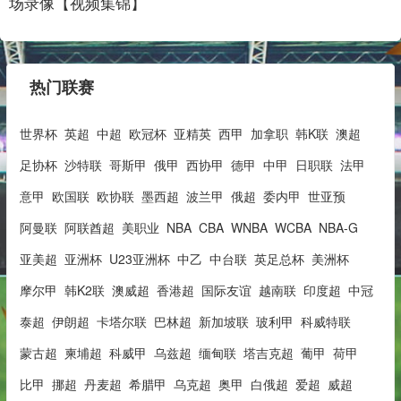
场录像【视频集锦】
热门联赛
世界杯
英超
中超
欧冠杯
亚精英
西甲
加拿职
韩K联
澳超
足协杯
沙特联
哥斯甲
俄甲
西协甲
德甲
中甲
日职联
法甲
意甲
欧国联
欧协联
墨西超
波兰甲
俄超
委内甲
世亚预
阿曼联
阿联酋超
美职业
NBA
CBA
WNBA
WCBA
NBA-G
亚美超
亚洲杯
U23亚洲杯
中乙
中台联
英足总杯
美洲杯
摩尔甲
韩K2联
澳威超
香港超
国际友谊
越南联
印度超
中冠
泰超
伊朗超
卡塔尔联
巴林超
新加坡联
玻利甲
科威特联
蒙古超
柬埔超
科威甲
乌兹超
缅甸联
塔吉克超
葡甲
荷甲
比甲
挪超
丹麦超
希腊甲
乌克超
奥甲
白俄超
爱超
威超