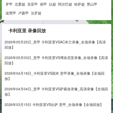
罗甲
北爱超
克亚甲
保甲
以超
阿尔巴超
哈萨超
黑山甲
波黑甲
卢森甲
法罗超
卡利亚里 录像回放
2026年05月25日_意甲 卡利亚里VSAC米兰录像_全场录像【高清
回放】
2026年05月03日_意甲 卡利亚里VS博洛尼亚录像_全场录像【高清
回放】
2026年04月18日_卡利亚里VS国米 意甲录像_全场录像【全场回
放】
2026年04月04日_意甲 卡利亚里VS萨索洛录像_高清录像【全场回
放】
2026年03月15日 卡利亚里VS比萨 意甲_全场录像【全场回放】