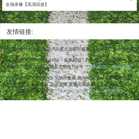
全场录像【高清回放】
友情链接:
弃了传统的插件安装模式,用户只需点击即可观看,有效避免了安全隐患和
联系电话：176-0838-5752
联系邮箱：FUfcPGC@qq.com
联
系地址：西藏自治区凤凰县文明路716号
联系我们
留言反馈
Copyright © 2016-2025 无插件直播,高清NBA,足球赛事,极速无插
件,观看平台,在线体育,高清直播,免费高清赛事,低延迟直播,篮球视
频 版权所有 备案号:
川ICP备2020036383号
网站地图