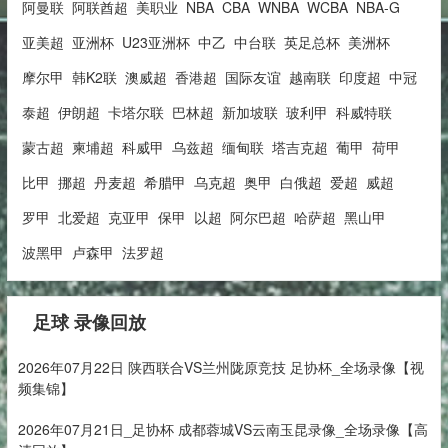
阿曼联
阿联酋超
美职业
NBA
CBA
WNBA
WCBA
NBA-G
亚美超
亚洲杯
U23亚洲杯
中乙
中台联
英足总杯
美洲杯
摩尔甲
韩K2联
澳威超
香港超
国际友谊
越南联
印度超
中冠
泰超
伊朗超
卡塔尔联
巴林超
新加坡联
玻利甲
科威特联
蒙古超
柬埔超
科威甲
乌兹超
缅甸联
塔吉克超
葡甲
荷甲
比甲
挪超
丹麦超
希腊甲
乌克超
奥甲
白俄超
爱超
威超
罗甲
北爱超
克亚甲
保甲
以超
阿尔巴超
哈萨超
黑山甲
波黑甲
卢森甲
法罗超
足球 录像回放
2026年07月22日 陕西联合VS兰州陇原竞技 足协杯_全场录像【视
频集锦】
2026年07月21日_足协杯 成都蓉城VS云南玉昆录像_全场录像【高