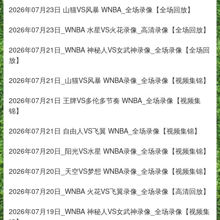
2026年07月23日 山猫VS风暴 WNBA_全场录像【全场回放】
2026年07月23日_WNBA 水星VS火花录像_高清录像【全场回放】
2026年07月21日_WNBA 神秘人VS女武神录像_全场录像【全场回
放】
2026年07月21日_山猫VS风暴 WNBA录像_全场录像【视频集锦】
2026年07月21日 王牌VS多伦多节奏 WNBA_全场录像【视频集
锦】
2026年07月21日 自由人VS飞翼 WNBA_全场录像【视频集锦】
2026年07月20日_阳光VS水星 WNBA录像_全场录像【视频集锦】
2026年07月20日_天空VS梦想 WNBA录像_全场录像【视频集锦】
2026年07月20日_WNBA 火花VS飞翼录像_全场录像【高清回放】
2026年07月19日_WNBA 神秘人VS女武神录像_全场录像【视频集