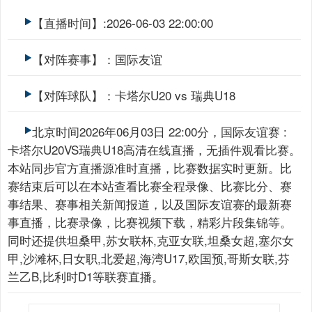
【直播时间】:2026-06-03 22:00:00
【对阵赛事】：国际友谊
【对阵球队】：卡塔尔U20 vs 瑞典U18
北京时间2026年06月03日 22:00分，国际友谊赛 :
卡塔尔U20VS瑞典U18高清在线直播，无插件观看比赛。
本站同步官方直播源准时直播，比赛数据实时更新。比
赛结束后可以在本站查看比赛全程录像、比赛比分、赛
事结果、赛事相关新闻报道，以及国际友谊赛的最新赛
事直播，比赛录像，比赛视频下载，精彩片段集锦等。
同时还提供坦桑甲,苏女联杯,克亚女联,坦桑女超,塞尔女
甲,沙滩杯,日女职,北爱超,海湾U17,欧国预,哥斯女联,芬
兰乙B,比利时D1等联赛直播。