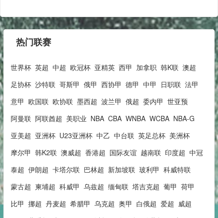
热门联赛
世界杯
英超
中超
欧冠杯
亚精英
西甲
加拿职
韩K联
澳超
足协杯
沙特联
哥斯甲
俄甲
西协甲
德甲
中甲
日职联
法甲
意甲
欧国联
欧协联
墨西超
波兰甲
俄超
委内甲
世亚预
阿曼联
阿联酋超
美职业
NBA
CBA
WNBA
WCBA
NBA-G
亚美超
亚洲杯
U23亚洲杯
中乙
中台联
英足总杯
美洲杯
摩尔甲
韩K2联
澳威超
香港超
国际友谊
越南联
印度超
中冠
泰超
伊朗超
卡塔尔联
巴林超
新加坡联
玻利甲
科威特联
蒙古超
柬埔超
科威甲
乌兹超
缅甸联
塔吉克超
葡甲
荷甲
比甲
挪超
丹麦超
希腊甲
乌克超
奥甲
白俄超
爱超
威超