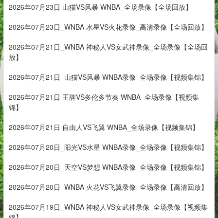
2026年07月23日 山猫VS风暴 WNBA_全场录像【全场回放】
2026年07月23日_WNBA 水星VS火花录像_高清录像【全场回放】
2026年07月21日_WNBA 神秘人VS女武神录像_全场录像【全场回
放】
2026年07月21日_山猫VS风暴 WNBA录像_全场录像【视频集锦】
2026年07月21日 王牌VS多伦多节奏 WNBA_全场录像【视频集
锦】
2026年07月21日 自由人VS飞翼 WNBA_全场录像【视频集锦】
2026年07月20日_阳光VS水星 WNBA录像_全场录像【视频集锦】
2026年07月20日_天空VS梦想 WNBA录像_全场录像【视频集锦】
2026年07月20日_WNBA 火花VS飞翼录像_全场录像【高清回放】
2026年07月19日_WNBA 神秘人VS女武神录像_全场录像【视频集
锦】