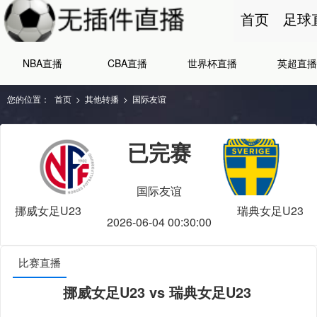
首页
足球
NBA直播
CBA直播
世界杯直播
英超直播
您的位置：
首页
>
其他转播
>
国际友谊
已完赛
国际友谊
挪威女足U23
瑞典女足U23
2026-06-04 00:30:00
比赛直播
挪威女足U23 vs 瑞典女足U23