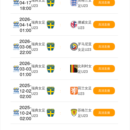
04-17
国际友谊
:
高清直播
U23
足U23
18:00
2026-
瑞典女足
挪威女足
04-14
国际友谊
:
高清直播
U23
U23
01:00
2026-
瑞典女足
罗马尼亚
03-06
国际友谊
:
高清直播
U23
女足U23
22:00
2026-
瑞典女足
比利时女
03-03
国际友谊
:
高清直播
U23
足U23
01:00
2025-
瑞典女足
荷兰女足
12-02
国际友谊
:
高清直播
U23
U23
02:00
2025-
瑞典女足
苏格兰女
10-24
国际友谊
:
高清直播
U23
足U23
02:00