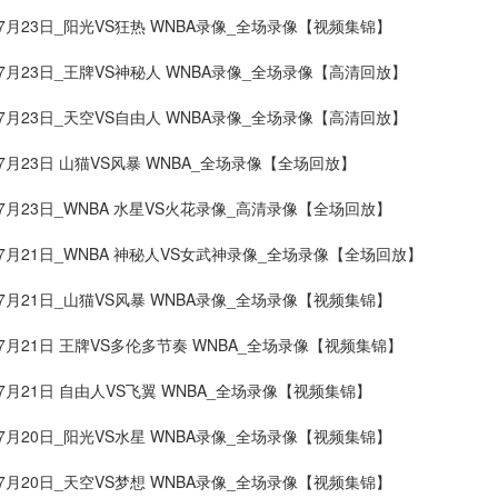
07月23日_阳光VS狂热 WNBA录像_全场录像【视频集锦】
年07月23日_王牌VS神秘人 WNBA录像_全场录像【高清回放】
年07月23日_天空VS自由人 WNBA录像_全场录像【高清回放】
07月23日 山猫VS风暴 WNBA_全场录像【全场回放】
07月23日_WNBA 水星VS火花录像_高清录像【全场回放】
年07月21日_WNBA 神秘人VS女武神录像_全场录像【全场回放】
07月21日_山猫VS风暴 WNBA录像_全场录像【视频集锦】
07月21日 王牌VS多伦多节奏 WNBA_全场录像【视频集锦】
07月21日 自由人VS飞翼 WNBA_全场录像【视频集锦】
07月20日_阳光VS水星 WNBA录像_全场录像【视频集锦】
07月20日_天空VS梦想 WNBA录像_全场录像【视频集锦】