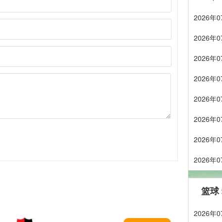
2026
2026
2026
2026
2026
2026
2026
2026
篮球
2026