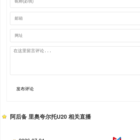
发布评论
阿后备 里奥夸尔托U20 相关直播