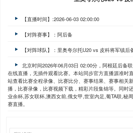
【直播时间】:2026-06-03 02:00:00
【对阵赛事】：阿后备
【对阵球队】：里奥夸尔托U20 vs 皮科将军镇后
北京时间2026年06月03日 02:00分，阿根廷后
在线直播，无插件观看比赛。本站同步官方直播源准时
站查看比赛全程录像、比赛比分、赛事结果、赛事相关
播，比赛录像，比赛视频下载，精彩片段集锦等。同时还提
业余杯,苏女联杯,澳西女前,俄女甲,世室內足,葡TA联,
赛直播。