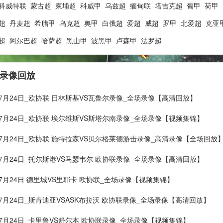
科威特联
蒙古超
柬埔超
科威甲
乌兹超
缅甸联
塔吉克超
葡甲
荷甲
超
丹麦超
希腊甲
乌克超
奥甲
白俄超
爱超
威超
罗甲
北爱超
克亚
超
阿尔巴超
哈萨超
黑山甲
波黑甲
卢森甲
法罗超
 录像回放
年07月24日_欧协联 日林斯基VS瓦鲁尔录像_全场录像【高清回放】
年07月24日_欧协联 埃尔维斯VS斯塔尔南录像_全场录像【视频集锦】
年07月24日_欧协联 施特拉森VS贝尔格莱德游击录像_高清录像【全场回放
年07月24日_托尔斯港VS马瑟韦尔 欧协联录像_全场录像【高清回放】
年07月24日 德里城VS里耶卡 欧协联_全场录像【视频集锦】
年07月24日_斯肯迪亚VSASK布拉沃 欧协联录像_全场录像【高清回放】
年07月24日_卡里鲁VS舒尔本 欧协联录像_全场录像【视频集锦】