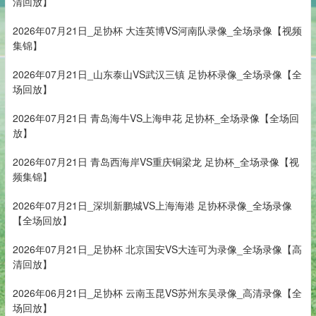
清回放】
2026年07月21日_足协杯 大连英博VS河南队录像_全场录像【视频
集锦】
2026年07月21日_山东泰山VS武汉三镇 足协杯录像_全场录像【全
场回放】
2026年07月21日 青岛海牛VS上海申花 足协杯_全场录像【全场回
放】
2026年07月21日 青岛西海岸VS重庆铜梁龙 足协杯_全场录像【视
频集锦】
2026年07月21日_深圳新鹏城VS上海海港 足协杯录像_全场录像
【全场回放】
2026年07月21日_足协杯 北京国安VS大连可为录像_全场录像【高
清回放】
2026年06月21日_足协杯 云南玉昆VS苏州东吴录像_高清录像【全
场回放】