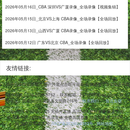
2026年05月16日_CBA 深圳VS广厦录像_全场录像【视频集锦】
2026年05月15日_北京VS上海 CBA录像_全场录像【全场回放】
2026年05月13日_山西VS广厦 CBA录像_全场录像【全场回放】
2026年05月12日 广东VS北京 CBA_全场录像【全场回放】
友情链接:
弃了传统的插件安装模式,用户只需点击即可观看,有效避免了安全隐患和
联系电话：176-0838-5752
联系邮箱：FUfcPGC@qq.com
联
系地址：西藏自治区凤凰县文明路716号
联系我们
留言反馈
Copyright © 2016-2025 无插件直播,高清NBA,足球赛事,极速无插
件,观看平台,在线体育,高清直播,免费高清赛事,低延迟直播,篮球视
频 版权所有 备案号:
川ICP备2020036383号
网站地图