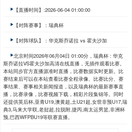
【直播时间】:2026-06-04 01:00:00
【对阵赛事】：瑞典杯
【对阵球队】：华克斯乔诺拉 vs 霍夫沙加
北京时间2026年06月04日 01:00分，瑞典杯 : 华克
斯乔诺拉VS霍夫沙加高清在线直播，无插件观看比赛。
本站同步官方直播源准时直播，比赛数据实时更新。比
赛结束后可以在本站查看比赛全程录像、比赛比分、赛
事结果、赛事相关新闻报道，以及瑞典杯的最新赛事直
播，比赛录像，比赛视频下载，精彩片段集锦等。同时
还提供英后杯,亚青U19,澳黄超,土U21超,女世非预U17,瑞
典3,马来大学联,老挝超,拉脱附,捷丙,南太运男篮,非洲杯
预,巴西WFPBU19等联赛直播。