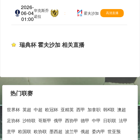
2026-
华克斯乔
06-04
瑞典杯
:
霍夫沙加
高清直播
诺拉
01:00
瑞典杯 霍夫沙加 相关直播
热门联赛
世界杯
英超
中超
欧冠杯
亚精英
西甲
加拿职
韩K联
澳超
足协杯
沙特联
哥斯甲
俄甲
西协甲
德甲
中甲
日职联
法甲
意甲
欧国联
欧协联
墨西超
波兰甲
俄超
委内甲
世亚预