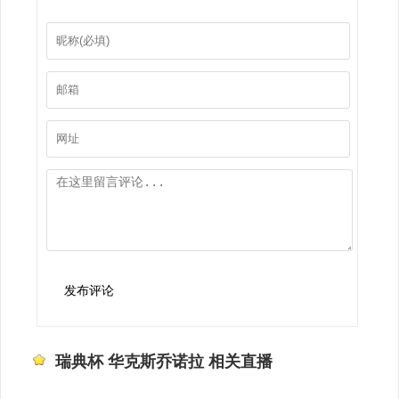
发布评论
瑞典杯 华克斯乔诺拉 相关直播