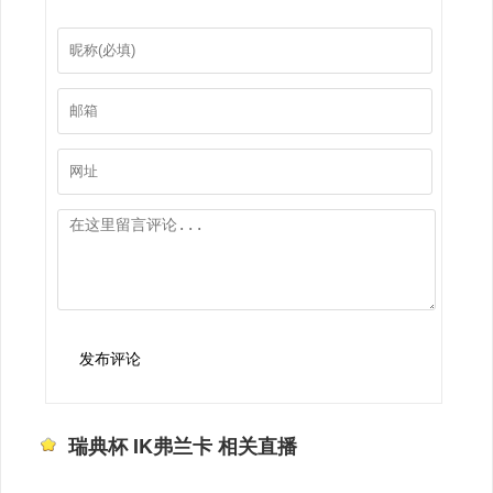
发布评论
瑞典杯 IK弗兰卡 相关直播