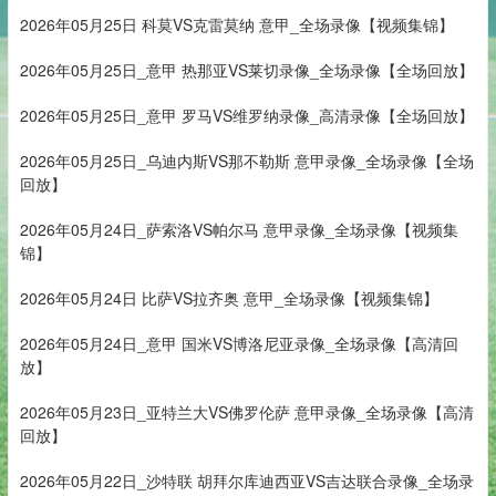
2026年05月25日 科莫VS克雷莫纳 意甲_全场录像【视频集锦】
2026年05月25日_意甲 热那亚VS莱切录像_全场录像【全场回放】
2026年05月25日_意甲 罗马VS维罗纳录像_高清录像【全场回放】
2026年05月25日_乌迪内斯VS那不勒斯 意甲录像_全场录像【全场
回放】
2026年05月24日_萨索洛VS帕尔马 意甲录像_全场录像【视频集
锦】
2026年05月24日 比萨VS拉齐奥 意甲_全场录像【视频集锦】
2026年05月24日_意甲 国米VS博洛尼亚录像_全场录像【高清回
放】
2026年05月23日_亚特兰大VS佛罗伦萨 意甲录像_全场录像【高清
回放】
2026年05月22日_沙特联 胡拜尔库迪西亚VS吉达联合录像_全场录