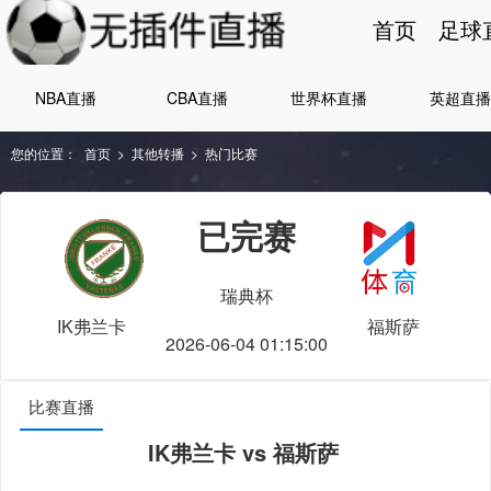
首页
足球
NBA直播
CBA直播
世界杯直播
英超直播
您的位置：
首页
>
其他转播
>
热门比赛
已完赛
瑞典杯
IK弗兰卡
福斯萨
2026-06-04 01:15:00
比赛直播
IK弗兰卡 vs 福斯萨