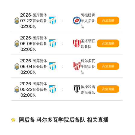
2026-
图库曼体
阿根廷青
07-22
阿后备
育会后备
:
年人后备
高清直播
02:00
队
队
2026-
图库曼体
圣塔菲联
06-09
阿后备
育会后备
:
高清直播
后备队
02:00
队
2026-
图库曼体
科尔多瓦
06-04
阿后备
育会后备
:
学院后备
高清直播
02:00
队
队
2026-
图库曼体
体操和击
05-22
阿后备
育会后备
:
高清直播
剑后备队
02:00
队
阿后备 科尔多瓦学院后备队 相关直播