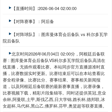
【直播时间】:2026-06-04 02:00:00
【对阵赛事】：阿后备
【对阵球队】：图库曼体育会后备队 vs 科尔多瓦学
院后备队
北京时间2026年06月04日 02:00分，阿根廷后备联
赛 : 图库曼体育会后备队VS科尔多瓦学院后备队高清在
线直播，无插件观看比赛。本站同步官方直播源准时直
播，比赛数据实时更新。比赛结束后可以在本站查看比
赛全程录像、比赛比分、赛事结果、赛事相关新闻报
道，以及阿根廷后备联赛的最新赛事直播，比赛录像，
比赛视频下载，精彩片段集锦等。同时还提供英冠,意业
余杯,阿曼联,土甲,斯伐乙西,日大学锦,酋长杯,德邦联,冰
女超杯,马代杯,黑山乙,佛罗杯,芬甲,奥篮超等联赛直播。