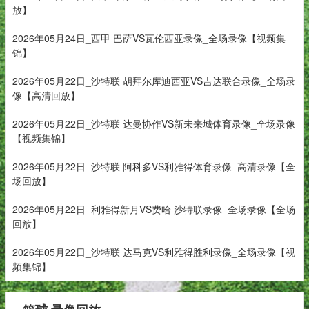
放】
2026年05月24日_西甲 巴萨VS瓦伦西亚录像_全场录像【视频集
锦】
2026年05月22日_沙特联 胡拜尔库迪西亚VS吉达联合录像_全场录
像【高清回放】
2026年05月22日_沙特联 达曼协作VS新未来城体育录像_全场录像
【视频集锦】
2026年05月22日_沙特联 阿科多VS利雅得体育录像_高清录像【全
场回放】
2026年05月22日_利雅得新月VS费哈 沙特联录像_全场录像【全场
回放】
2026年05月22日_沙特联 达马克VS利雅得胜利录像_全场录像【视
频集锦】