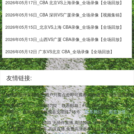
2026年05月17日_CBA 北京VS上海录像_全场录像【全场回放】
2026年05月16日_CBA 深圳VS广厦录像_全场录像【视频集锦】
2026年05月15日_北京VS上海 CBA录像_全场录像【全场回放】
2026年05月13日_山西VS广厦 CBA录像_全场录像【全场回放】
2026年05月12日 广东VS北京 CBA_全场录像【全场回放】
友情链接:
弃了传统的插件安装模式,用户只需点击即可观看,有效避免了安全隐患和
联系电话：176-0838-5752
联系邮箱：FUfcPGC@qq.com
联
系地址：西藏自治区凤凰县文明路716号
联系我们
留言反馈
Copyright © 2016-2025 无插件直播,高清NBA,足球赛事,极速无插
件,观看平台,在线体育,高清直播,免费高清赛事,低延迟直播,篮球视