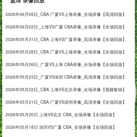
篮球 录像回放
2026年06月05日_CBA 广厦VS上海录像_全场录像【高清回放】
2026年06月02日_上海VS广厦 CBA录像_全场录像【全场回放】
2026年05月31日_CBA 上海VS广厦录像_高清录像【全场回放】
2026年05月28日_CBA 广厦VS上海录像_全场录像【全场回放】
2026年05月26日_广厦VS上海 CBA录像_全场录像【全场回放】
2026年05月23日_广厦VS深圳 CBA录像_高清录像【全场回放】
2026年05月22日_CBA 上海VS北京录像_全场录像【视频集锦】
2026年05月21日_CBA 广厦VS深圳录像_高清录像【全场回放】
2026年05月20日 上海VS北京 CBA_全场录像【全场回放】
2026年05月18日 深圳VS广厦 CBA_全场录像【全场回放】