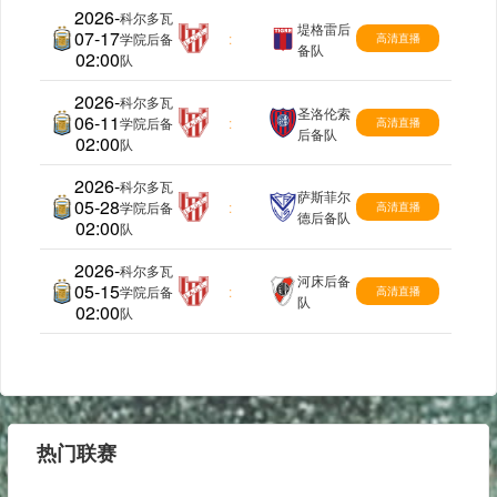
2026-
科尔多瓦
堤格雷后
07-17
阿后备
学院后备
:
高清直播
备队
02:00
队
2026-
科尔多瓦
圣洛伦索
06-11
阿后备
学院后备
:
高清直播
后备队
02:00
队
2026-
科尔多瓦
萨斯菲尔
05-28
阿后备
学院后备
:
高清直播
德后备队
02:00
队
2026-
科尔多瓦
河床后备
05-15
阿后备
学院后备
:
高清直播
队
02:00
队
热门联赛